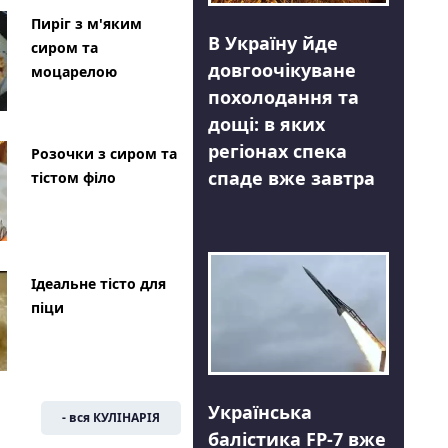
Пиріг з м'яким
В Україну йде
сиром та
довгоочікуване
моцарелою
похолодання та
дощі: в яких
регіонах спека
Розочки з сиром та
спаде вже завтра
тістом філо
Ідеальне тісто для
піци
Українська
- вся КУЛІНАРІЯ
балістика FP-7 вже