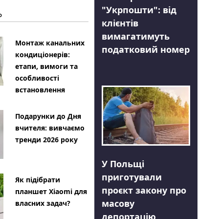
"Укрпошти": від
Ь
клієнтів
вимагатимуть
Монтаж канальних
податковий номер
кондиціонерів:
етапи, вимоги та
особливості
встановлення
Подарунки до Дня
вчителя: вивчаємо
тренди 2026 року
У Польщі
приготували
Як підібрати
проєкт закону про
планшет Xiaomi для
масову
власних задач?
депортацію