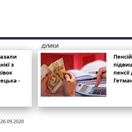
ДУМКИ
казали
Пенсій
ієї з
підвищ
хівок
пенсії 
ецька -
Гетма
 26.09.2020