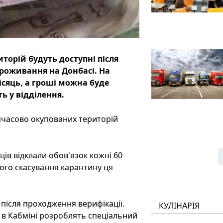
иторій будуть доступні після
роживання на Донбасі. На
місяць, а гроші можна буде
ь у відділення.
имчасово окупованих територій
ців відклали обов'язок кожні 60
йного скасування карантину ця
після проходження верифікації.
КУЛІНАРІЯ
 в Кабміні розроблять спеціальний