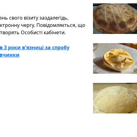
нь свого візиту заздалегідь,
ектронну чергу. Повідомляється, що
творять Особисті кабінети.
3 роки в'язниці за спробу
дівчинки