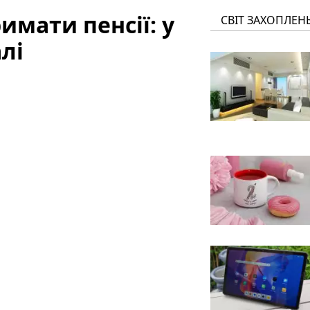
мати пенсії: у
СВІТ ЗАХОПЛЕН
лі