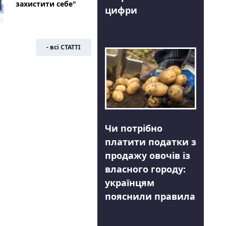
захистити себе"
цифри
- всі СТАТТІ
Чи потрібно
платити податки з
продажу овочів із
власного городу:
українцям
пояснили правила