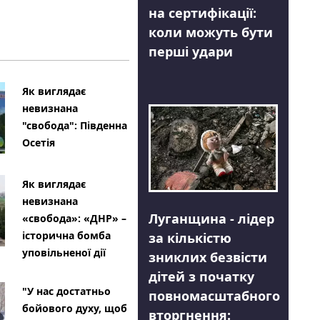
на сертифікації:
коли можуть бути
перші удари
Як виглядає
невизнана
"свобода": Південна
Осетія
Як виглядає
невизнана
Луганщина - лідер
«свобода»: «ДНР» –
історична бомба
за кількістю
уповільненої дії
зниклих безвісти
дітей з початку
"У нас достатньо
повномасштабного
бойового духу, щоб
вторгнення: