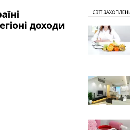
аїні
СВІТ ЗАХОПЛЕН
егіоні доходи