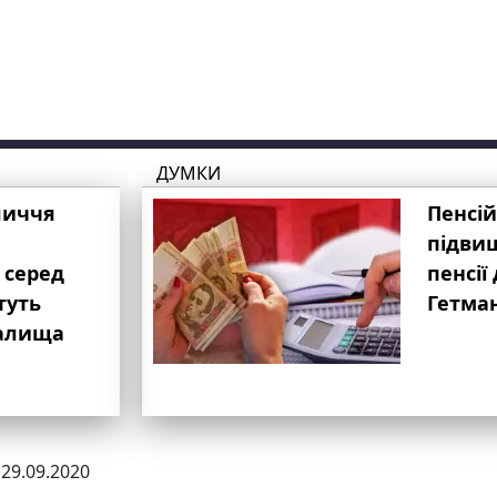
ДУМКИ
личчя
Пенсій
підвищ
 серед
пенсії 
туть
Гетма
валища
 29.09.2020