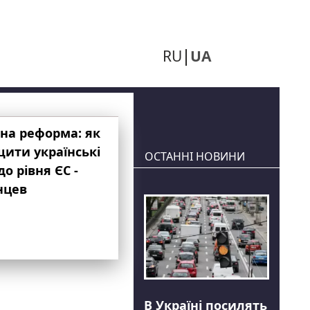
RU
UA
на реформа: як
ити українські
ОСТАННІ НОВИНИ
до рівня ЄС -
нцев
В Україні посилять