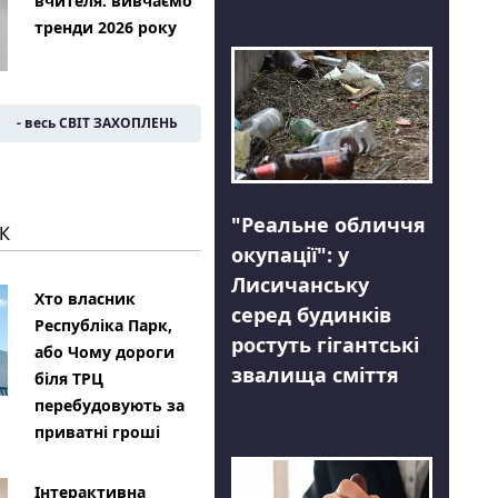
вчителя: вивчаємо
тренди 2026 року
- весь СВІТ ЗАХОПЛЕНЬ
"Реальне обличчя
К
окупації": у
Лисичанську
Хто власник
серед будинків
Республіка Парк,
ростуть гігантські
або Чому дороги
звалища сміття
біля ТРЦ
перебудовують за
приватні гроші
Інтерактивна