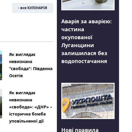
- вся КУЛІНАРІЯ
Аварія за аварією:
частина
окупованої
Луганщини
залишилася без
Як виглядає
водопостачання
невизнана
"свобода": Південна
Осетія
Як виглядає
невизнана
«свобода»: «ДНР» –
історична бомба
уповільненої дії
Нові правила