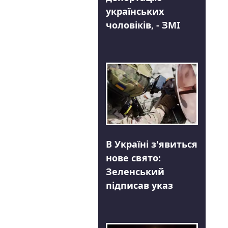
українських
чоловіків, - ЗМІ
В Україні з'явиться
нове свято:
Зеленський
підписав указ