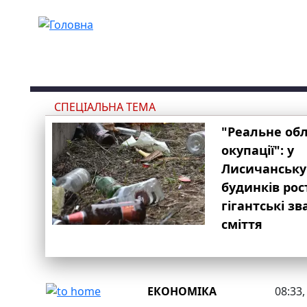
Перейти до основного вмісту
СПЕЦІАЛЬНА ТЕМА
"Реальне об
окупації": у
Лисичанську
будинків рос
гігантські з
сміття
ЕКОНОМІКА
08:33,