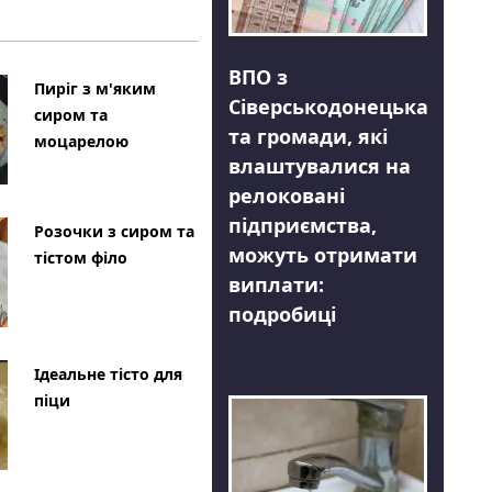
ВПО з
Пиріг з м'яким
Сіверськодонецька
сиром та
та громади, які
моцарелою
влаштувалися на
релоковані
підприємства,
Розочки з сиром та
можуть отримати
тістом філо
виплати:
подробиці
Ідеальне тісто для
піци