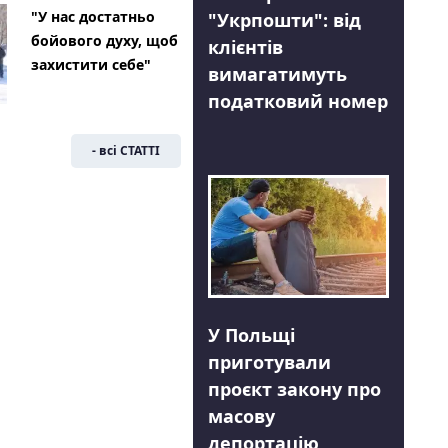
"У нас достатньо
"Укрпошти": від
бойового духу, щоб
клієнтів
захистити себе"
вимагатимуть
податковий номер
- всі СТАТТІ
У Польщі
приготували
проєкт закону про
масову
депортацію