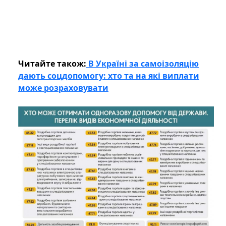
Читайте також:
В Україні за самоізоляцію
дають соцдопомогу: хто та на які виплати
може розраховувати