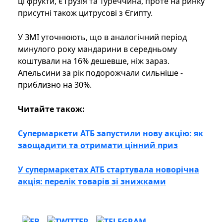
ці фрукти, є Грузія та Туреччина, проте на ринку
присутні також цитрусові з Єгипту.
У ЗМІ уточнюють, що в аналогічний період
минулого року мандарини в середньому
коштували на 16% дешевше, ніж зараз.
Апельсини за рік подорожчали сильніше -
приблизно на 30%.
Читайте також:
Супермаркети АТБ запустили нову акцію: як
заощадити та отримати цінний приз
У супермаркетах АТБ стартувала новорічна
акція: перелік товарів зі знижками