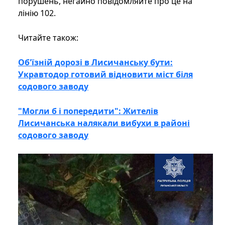
порушень, негайно повідомляйте про це на
лінію 102.
Читайте також:
Об'їзній дорозі в Лисичанську бути:
Укравтодор готовий відновити міст біля
содового заводу
"Могли б і попередити": Жителів
Лисичанська налякали вибухи в районі
содового заводу