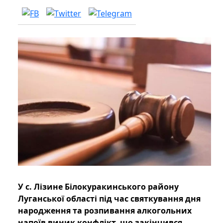
У с. Лізине Білокуракинського району
Луганської області під час святкування дня
народження та розпивання алкогольних
напоїв виник конфлікт, що закінчився