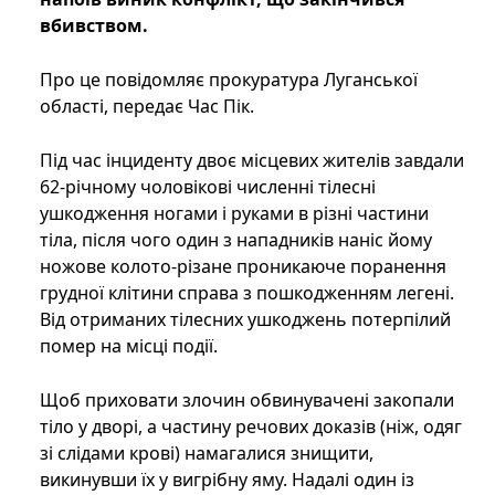
вбивством.
Про це повідомляє прокуратура Луганської
області, передає Час Пік.
Під час інциденту двоє місцевих жителів завдали
62-річному чоловікові численні тілесні
ушкодження ногами і руками в різні частини
тіла, після чого один з нападників наніс йому
ножове колото-різане проникаюче поранення
грудної клітини справа з пошкодженням легені.
Від отриманих тілесних ушкоджень потерпілий
помер на місці події.
Щоб приховати злочин обвинувачені закопали
тіло у дворі, а частину речових доказів (ніж, одяг
зі слідами крові) намагалися знищити,
викинувши їх у вигрібну яму. Надалі один із