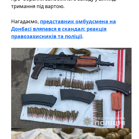
тримання під вартою.
Нагадаємо,
представник омбудсмена на
Донбасі вляпався в скандал: реакція
правозахисників та поліції
.