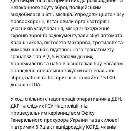
Для викриття осіб, причетних до розкрадання та
незаконного збуту зброї, поліцейським
знадобилося шість місяців. Упродовж цього часу
правоохоронці встановили організаторів і
учасників угруповання, місця знаходження
схронів зброї та задокументували збут автомата
Калашникова, пістолета Макарова, тротиловх та
димових шашок, підствольного гранатомету,
гранат Ф-1 та РГД-5 й запали до них,
бронежилетів та набоїв різного калібру. Загалом
проведено оперативні закупки вогнепальної
зброї, набоїв та боєприпасів на майже 15 000
доларів США.
У ході спільної спецоперації оперативників ДБН,
ДКР та слідчих ГСУ Нацполіції, під
процесуальним керівництвом Офісу
Генерального прокурора України та за силової
підтримки бійців спецпідрозділу КОРД, членів