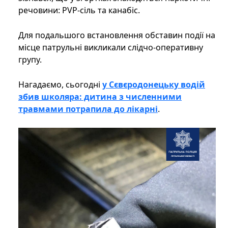
речовини: PVP-сіль та канабіс.
Для подальшого встановлення обставин події на
місце патрульні викликали слідчо-оперативну
групу.
Нагадаємо, сьогодні
у Сєвєродонецьку водій
збив школяра: дитина з численними
травмами потрапила до лікарні
.