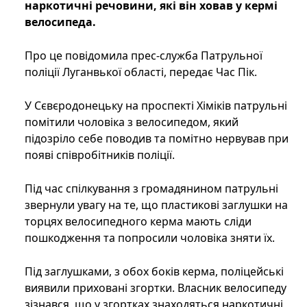
наркотичні речовини, які він ховав у кермі
велосипеда.
Про це повідомила прес-служба Патрульної
поліції Луганвької області, передає Час Пік.
У Сєвєродонецьку на проспекті Хіміків патрульні
помітили чоловіка з велосипедом, який
підозріло себе поводив та помітно нервував при
появі співробітників поліції.
Під час спілкування з громадянином патрульні
звернули увагу на те, що пластикові заглушки на
торцях велосипедного керма мають сліди
пошкодження та попросили чоловіка зняти їх.
Під заглушками, з обох боків керма, поліцейські
виявили приховані згортки. Власник велосипеду
зізнався, що у згортках знаходяться наркотичні