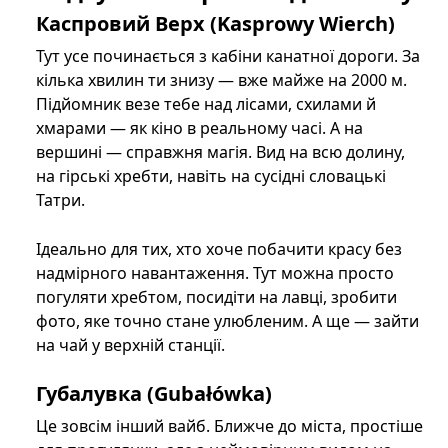
Каспровий Верх (Kasprowy Wierch)
Тут усе починається з кабіни канатної дороги. За
кілька хвилин ти знизу — вже майже на 2000 м.
Підйомник везе тебе над лісами, схилами й
хмарами — як кіно в реальному часі. А на
вершині — справжня магія. Вид на всю долину,
на гірські хребти, навіть на сусідні словацькі
Татри.
Ідеально для тих, хто хоче побачити красу без
надмірного навантаження. Тут можна просто
погуляти хребтом, посидіти на лавці, зробити
фото, яке точно стане улюбленим. А ще — зайти
на чай у верхній станції.
Губалувка (Gubałówka)
Це зовсім інший вайб. Ближче до міста, простіше