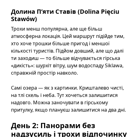
Долина Пʼяти Ставів (Dolina Pięciu
Stawów)
Трохи менш популярна, але ще більш
атмосферна локація. Цей маршрут підійде тим,
хто хоче трошки більше пригод і меншої
кількості туристів. Підйом довший, але що далі
ти заходиш — то більше відчувається гірська
«дикість»: шурхіт вітру, шум водоспаду Siklawa,
справжній простір навколо.
Самі озера — як з картинки. Кришталево чисті,
на тлі скель і неба. Тут хочеться залишитися
надовго. Можна заночувати в гірському
притулку, якщо плануєш залишитися на два дні.
День 2: Панорами без
надзусиль і трохи відпочинку