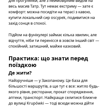
для прогулянки, але з неймовірним видом на
весь масив Татр. Тут немає екстриму — зате є
комфорт: можна посидіти на терасі з кавою,
купити локальний сир oscypek, подивитися на
захід сонця в спокої.
Підйом на фунікулері займає кілька хвилин, але
відчуття, ніби ти перенісся в зовсім інший світ —
спокійний, затишний, майже казковий.
Практика: що знати перед
поїздкою
Де жити?
Найзручніше — у Закопаному. Це база для
більшості маршрутів, а ще тут є все: житло будь-
якого рівня, ресторани, прокат спорядження,
аптеки, транспорт. Найкраще селитися ближче
до вулиці Krupówki — тоді всюди можна дійти