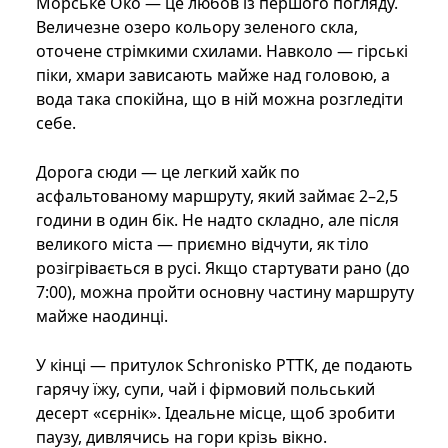
Морське Око — це любов із першого погляду.
Величезне озеро кольору зеленого скла,
оточене стрімкими схилами. Навколо — гірські
піки, хмари зависають майже над головою, а
вода така спокійна, що в ній можна розгледіти
себе.
Дорога сюди — це легкий хайк по
асфальтованому маршруту, який займає 2–2,5
години в один бік. Не надто складно, але після
великого міста — приємно відчути, як тіло
розігрівається в русі. Якщо стартувати рано (до
7:00), можна пройти основну частину маршруту
майже наодинці.
У кінці — притулок Schronisko PTTK, де подають
гарячу їжу, супи, чай і фірмовий польський
десерт «сєрнік». Ідеальне місце, щоб зробити
паузу, дивлячись на гори крізь вікно.