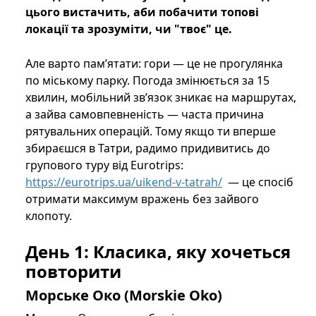
цього вистачить, аби побачити топові
локації та зрозуміти, чи "твоє" це.
Але варто памʼятати: гори — це не прогулянка
по міському парку. Погода змінюється за 15
хвилин, мобільний звʼязок зникає на маршрутах,
а зайва самовпевненість — часта причина
рятувальних операцій. Тому якщо ти вперше
збираєшся в Татри, радимо придивитись до
групового туру від Eurotrips:
https://eurotrips.ua/uikend-v-tatrah/
— це спосіб
отримати максимум вражень без зайвого
клопоту.
День 1: Класика, яку хочеться
повторити
Морське Око (Morskie Oko)