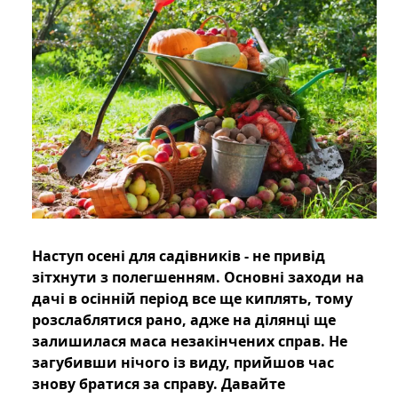
Наступ осені для садівників - не привід
зітхнути з полегшенням. Основні заходи на
дачі в осінній період все ще киплять, тому
розслаблятися рано, адже на ділянці ще
залишилася маса незакінчених справ. Не
загубивши нічого із виду, прийшов час
знову братися за справу. Давайте