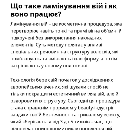
Що таке ламінування вій і як
воно працює?
Ламінування вій – це косметична процедура, яка
перетворює навіть тонкі та прямі вії на об'ємні й
підкручені без використання накладних
елементів. Суть методу полягає у впливі
спеціальних речовин на структуру волосків, які
пом'якшують та змінюють їхню форму, а потім
закріплюють у новому положенні.
Технологія бере свій початок у дослідженнях
європейських вчених, які шукали спосіб не
тільки покращити естетичний вигляд вій, але й
оздоровити їх структуру. Сьогодні ця процедура
стала справжнім проривом у beauty-індустрії
завдяки своїй безпечності та тривалому ефекту,
який зберігається від 3 до 5 тижнів – час, що
відповідає природному циклу оновлення вій.