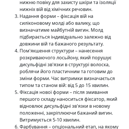
нижню повіку для захисту шкіри та ізоляції
нижніх вій від хімічних речовин.
Надання форми – фіксація вій на
силіконовому молді або валику, що
визначатиме майбутній вигин. Молд
підбирається індивідуально залежно від
довжини вій та бажаного результату.
Пом'якшення структури – нанесення
розкриваючого лосьйону, який порушує
дисульфідні зв'язки в структурі волоска,
роблячи його пластичним та готовим до
зміни форми. Час витримки визначається
типом та станом вій: від 5 до 15 хвилин.
Фіксація нової форми – після змивання
першого складу наноситься фіксатор, який
відновлює дисульфідні зв'язки в новому
положенні, закріплюючи бажаний вигин.
Витримується 5-10 хвилин.
Фарбування – опціональний етап, на якому