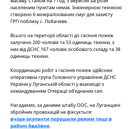
масиву. Станом на 7 год. 5 вересня загрози
населеним пунктам немає. Інженерною технікою
створено 6 мінералізованих смуг для захисту
ГРП поблизу с. Лобачеве.
Всього на території області до гасіння пожеж
залучено 200 чоловік та 53 одиниць техніки, з
них від ДСНС 167 чоловік особового складу та 38
одиниць техніки.
Координацію робіт з гасіння пожеж здійснює
оперативна група Головного управління ДСНС
України у Луганській області у взаємодії з
командуванням Операції об’єднаних сил.
Нагадаємо, за даними штабу ООС, на Луганщині
збройних провокацій не фіксується:
вчора окупанти порушили режим тиші в
районі Авдіївки
.