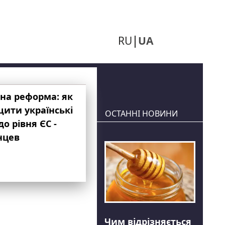
RU
UA
на реформа: як
ити українські
ОСТАННІ НОВИНИ
до рівня ЄС -
нцев
Чим відрізняється