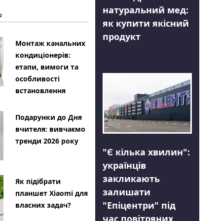
натуральний мед:
Ь
як купити якісний
продукт
Монтаж канальних
кондиціонерів:
етапи, вимоги та
особливості
встановлення
Подарунки до Дня
вчителя: вивчаємо
тренди 2026 року
"Є кілька хвилин":
українців
закликають
Як підібрати
залишати
планшет Xiaomi для
"Епіцентри" під
власних задач?
час повітряних