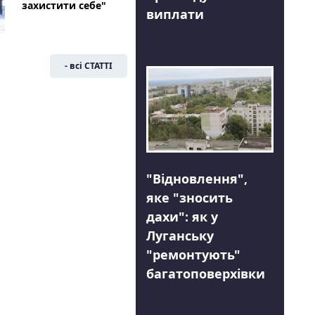
захистити себе"
виплати
- всі СТАТТІ
"Відновлення",
яке "зносить
дахи": як у
Луганську
"ремонтують"
багатоповерхівки