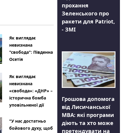
прохання
Зеленського про
ракети для Patriot,
- ЗМІ
Як виглядає
невизнана
"свобода": Південна
Осетія
Як виглядає
невизнана
«свобода»: «ДНР» –
історична бомба
Грошова допомога
уповільненої дії
від Лисичанської
МВА: які програми
"У нас достатньо
діють та хто може
бойового духу, щоб
претендувати на