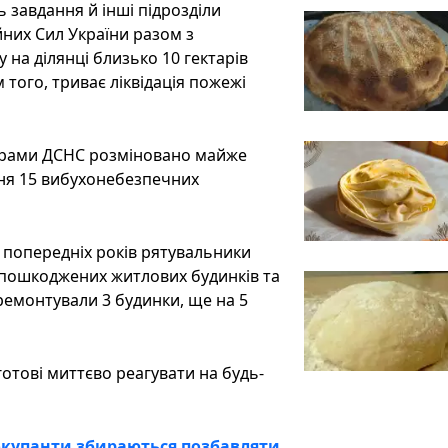
 завдання й інші підрозділи
йних Сил України разом з
на ділянці близько 10 гектарів
того, триває ліквідація пожежі
перами ДСНС розміновано майже
ння 15 вибухонебезпечних
ів попередніх років рятувальники
 пошкоджених житлових будинків та
ремонтували 3 будинки, ще на 5
готові миттєво реагувати на будь-
окупанти збираються позбавляти