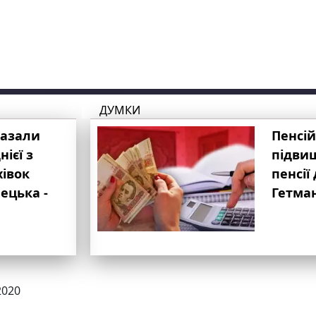
ДУМКИ
казали
Пенсій
ієї з
підвищ
хівок
пенсії 
ецька -
Гетма
2020