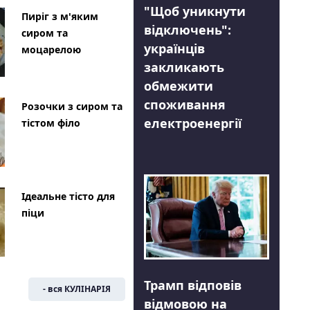
"Щоб уникнути
Пиріг з м'яким
відключень":
сиром та
українців
моцарелою
закликають
обмежити
споживання
Розочки з сиром та
електроенергії
тістом філо
Ідеальне тісто для
піци
Трамп відповів
- вся КУЛІНАРІЯ
відмовою на