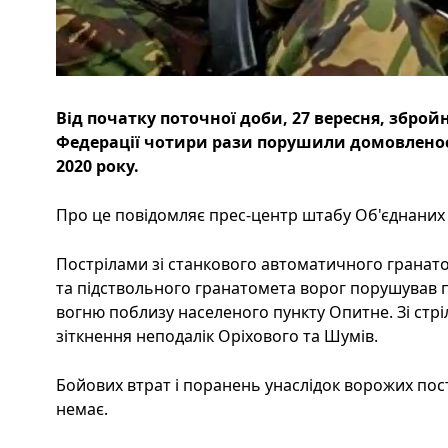
Від початку поточної доби, 27 вересня, зброй
Федерації чотири рази порушили домовленост
2020 року.
Про це повідомляє прес-центр штабу Об'єднаних с
Пострілами зі станкового автоматичного гранат
та підствольного гранатомета ворог порушува
вогню поблизу населеного пункту Опитне. Зі стріле
зіткнення неподалік Оріхового та Шумів.
Бойових втрат і поранень унаслідок ворожих пост
немає.