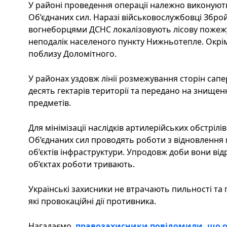
У районі проведення операції належно виконують
Об’єднаних сил. Наразі військовослужбовці Збро
вогнеборцями ДСНС локалізовують лісову пожежу 
неподалік населеного пункту Нижньотепле. Окрім 
поблизу Доломітного.
У районах уздовж лінії розмежування сторін са
десять гектарів території та передано на знище
предметів.
Для мінімізації наслідків артилерійських обстріл
Об’єднаних сил проводять роботи з відновлення
об’єктів інфраструктури. Упродовж доби вони від
об’єктах роботи тривають.
Українські захисники не втрачають пильності та 
які провокаційні дії противника.
Нагадаємо,
правозахисники повідомили, що 