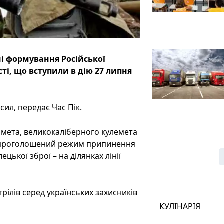
ні формування Російської
і, що вступили в дію 27 липня
ил, передає Час Пік.
омета, великокаліберного кулемета
в проголошений режим припинення
цької зброї – на ділянках лінії
рілів серед українських захисників
КУЛІНАРІЯ