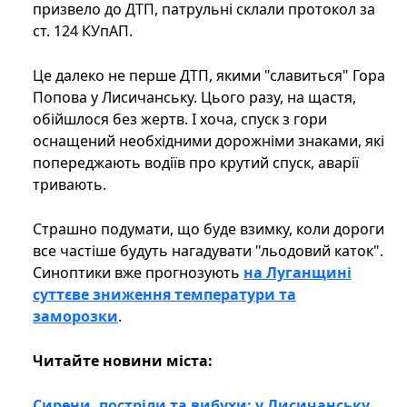
призвело до ДТП, патрульні склали протокол за
ст. 124 КУпАП.
Це далеко не перше ДТП, якими "славиться" Гора
Попова у Лисичанську. Цього разу, на щастя,
обійшлося без жертв. І хоча, спуск з гори
оснащений необхідними дорожніми знаками, які
попереджають водіїв про крутий спуск, аварії
тривають.
Страшно подумати, що буде взимку, коли дороги
все частіше будуть нагадувати "льодовий каток".
Синоптики вже прогнозують
на Луганщині
суттєве зниження температури та
заморозки
.
Читайте новини міста:
Сирени, постріли та вибухи: у Лисичанську