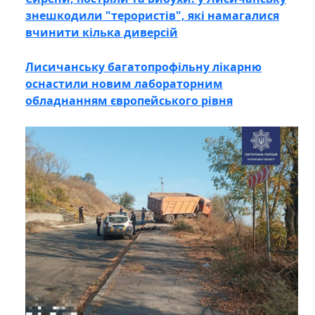
знешкодили "терористів", які намагалися
вчинити кілька диверсій
Лисичанську багатопрофільну лікарню
оснастили новим лабораторним
обладнанням європейського рівня