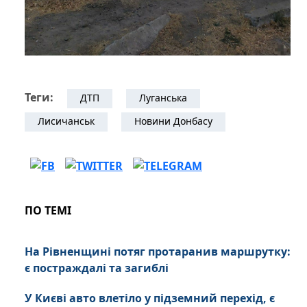
Теги:
ДТП
Луганська
Лисичанськ
Новини Донбасу
ПО ТЕМІ
На Рівненщині потяг протаранив маршрутку:
є постраждалі та загиблі
У Києві авто влетіло у підземний перехід, є