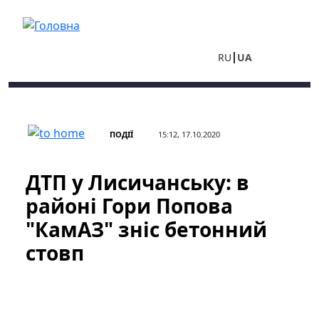
Перейти до основного вмісту
RU
UA
ПОДІЇ
15:12, 17.10.2020
ДТП у Лисичанську: в
районі Гори Попова
"КамАЗ" зніс бетонний
стовп