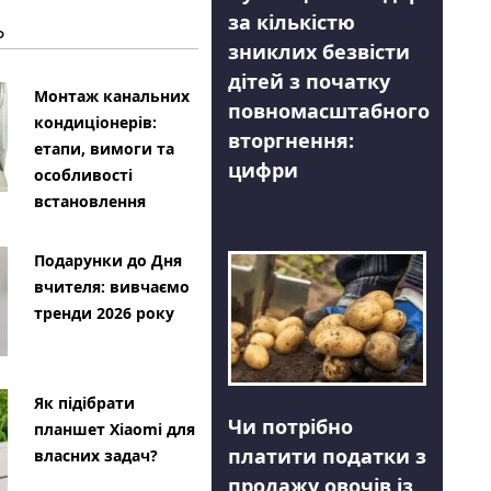
за кількістю
Ь
зниклих безвісти
дітей з початку
Монтаж канальних
повномасштабного
кондиціонерів:
вторгнення:
етапи, вимоги та
цифри
особливості
встановлення
Подарунки до Дня
вчителя: вивчаємо
тренди 2026 року
Як підібрати
Чи потрібно
планшет Xiaomi для
платити податки з
власних задач?
продажу овочів із