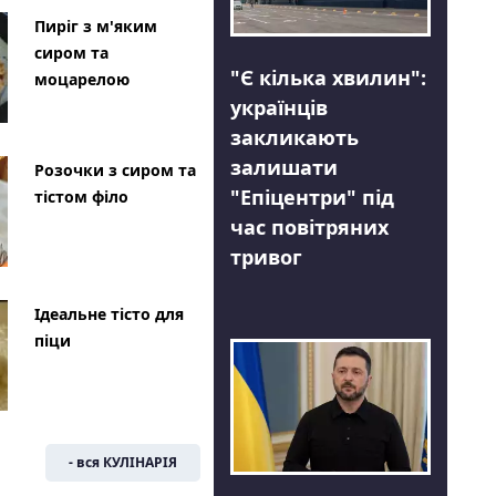
Пиріг з м'яким
сиром та
"Є кілька хвилин":
моцарелою
українців
закликають
залишати
Розочки з сиром та
"Епіцентри" під
тістом філо
час повітряних
тривог
Ідеальне тісто для
піци
- вся КУЛІНАРІЯ