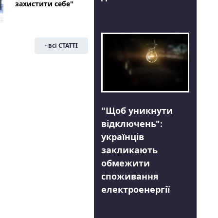
захистити себе"
- всі СТАТТІ
"Щоб уникнути
відключень":
українців
закликають
обмежити
споживання
електроенергії