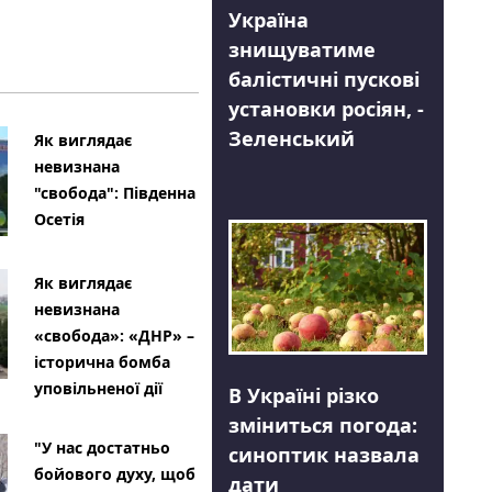
Україна
знищуватиме
балістичні пускові
установки росіян, -
Зеленський
Як виглядає
невизнана
"свобода": Південна
Осетія
Як виглядає
невизнана
«свобода»: «ДНР» –
історична бомба
уповільненої дії
В Україні різко
зміниться погода:
"У нас достатньо
синоптик назвала
бойового духу, щоб
дати