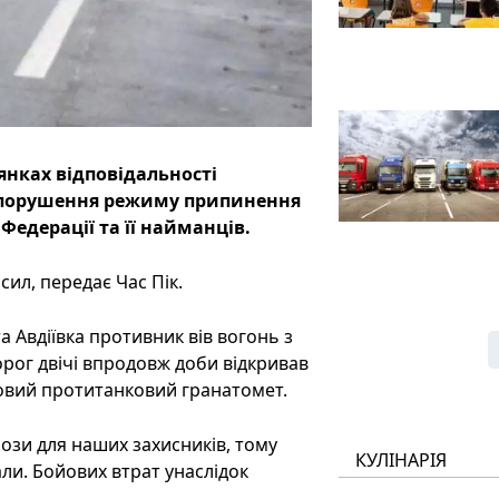
янках відповідальності
и порушення режиму припинення
Федерації та її найманців.
ил, передає Час Пік.
а Авдіївка противник вів вогонь з
орог двічі впродовж доби відкривав
ковий протитанковий гранатомет.
ози для наших захисників, тому
КУЛІНАРІЯ
али. Бойових втрат унаслідок