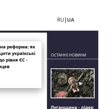
RU
UA
на реформа: як
ити українські
ОСТАННІ НОВИНИ
до рівня ЄС -
нцев
Луганщина - лідер