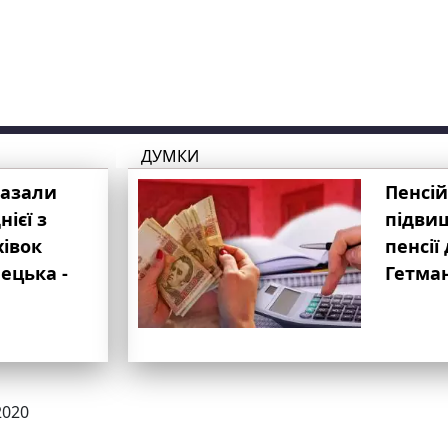
ДУМКИ
казали
Пенсій
ієї з
підвищ
хівок
пенсії 
ецька -
Гетма
2020