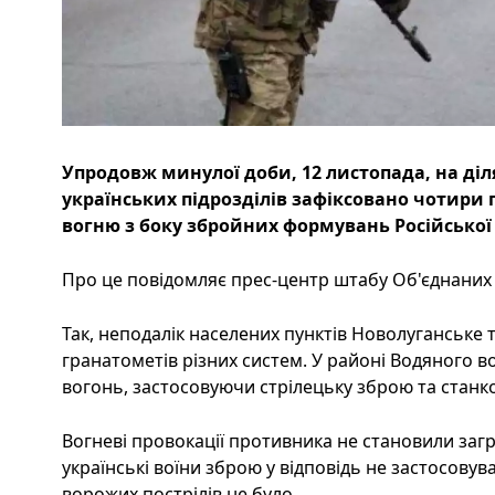
Упродовж минулої доби, 12 листопада, на діл
українських підрозділів зафіксовано чотир
вогню з боку збройних формувань Російської 
Про це повідомляє прес-центр штабу Об'єднаних с
Так, неподалік населених пунктів Новолуганське т
гранатометів різних систем. У районі Водяного в
вогонь, застосовуючи стрілецьку зброю та стан
Вогневі провокації противника не становили загр
українські воїни зброю у відповідь не застосовув
ворожих пострілів не було.