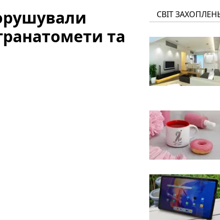
порушували
СВІТ ЗАХОПЛЕН
гранатомети та