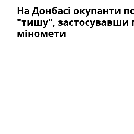
На Донбасі окупанти 
"тишу", застосувавши 
міномети