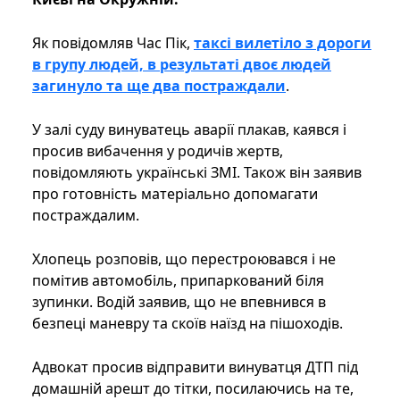
Як повідомляв Час Пік,
таксі вилетіло з дороги
в групу людей, в результаті двоє людей
загинуло та ще два постраждали
.
У залі суду винуватець аварії плакав, каявся і
просив вибачення у родичів жертв,
повідомляють українські ЗМІ. Також він заявив
про готовність матеріально допомагати
постраждалим.
Хлопець розповів, що перестроювався і не
помітив автомобіль, припаркований біля
зупинки. Водій заявив, що не впевнився в
безпеці маневру та скоїв наїзд на пішоходів.
Адвокат просив відправити винуватця ДТП під
домашній арешт до тітки, посилаючись на те,