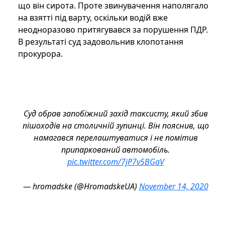
що він сирота. Проте звинувачення наполягало
на взятті під варту, оскільки водій вже
неодноразово притягувався за порушення ПДР.
В результаті суд задовольнив клопотання
прокурора.
Суд обрав запобіжний захід таксисту, який збив
пішоходів на столичній зупинці. Він пояснив, що
намагався перелаштуватися і не помітив
припаркований автомобіль.
pic.twitter.com/7jP7v5BGaV
— hromadske (@HromadskeUA)
November 14, 2020