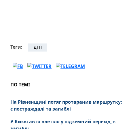
Теги:
ДТП
ПО ТЕМІ
На Рівненщині потяг протаранив маршрутку:
є постраждалі та загиблі
У Києві авто влетіло у підземний перехід, є
загиблі