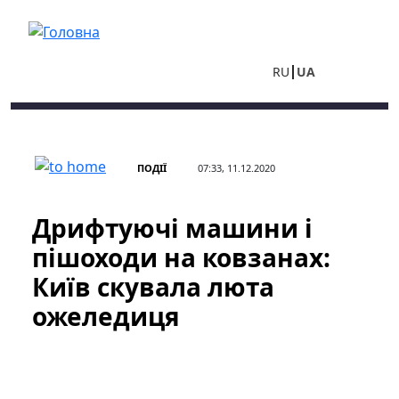
Перейти до основного вмісту
RU
UA
ПОДІЇ
07:33, 11.12.2020
Дрифтуючі машини і
пішоходи на ковзанах:
Київ скувала люта
ожеледиця