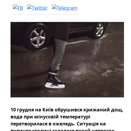
10 грудня на Київ обрушився крижаний дощ,
вода при мінусовій температурі
перетворилася в ожеледь. Ситуація на
вулицях столиці склалася вкрай непроста.