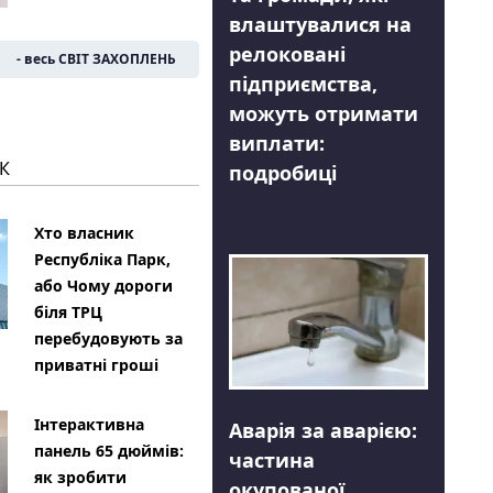
влаштувалися на
релоковані
- весь СВІТ ЗАХОПЛЕНЬ
підприємства,
можуть отримати
виплати:
К
подробиці
Хто власник
Республіка Парк,
або Чому дороги
біля ТРЦ
перебудовують за
приватні гроші
Інтерактивна
Аварія за аварією:
панель 65 дюймів:
частина
як зробити
окупованої