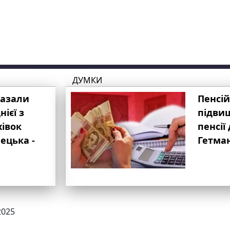
ДУМКИ
казали
Пенсій
ієї з
підвищ
хівок
пенсії 
ецька -
Гетма
2025