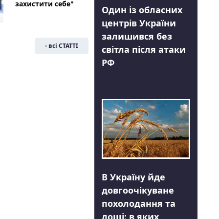
захистити себе"
Один із обласних
центрів України
залишився без
- всі СТАТТІ
світла після атаки
РФ
В Україну йде
довгоочікуване
похолодання та
дощі: в яких