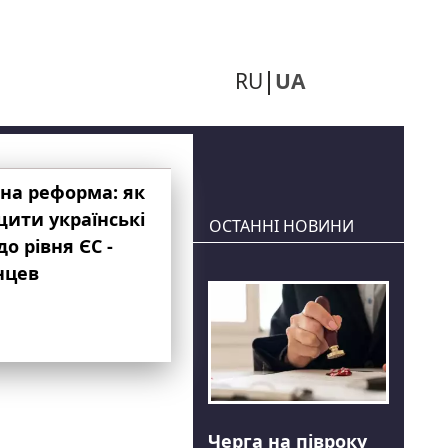
RU
UA
на реформа: як
ити українські
ОСТАННІ НОВИНИ
до рівня ЄС -
нцев
Черга на півроку