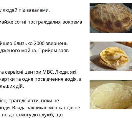
у людей під завалами.
майже сотні постраждалих, зокрема
дійшло близько 2000 звернень
дженого майна. Прийом заяв
а сервісні центри МВС. Люди, які
артки та одне посвідчення водія, а
льших дій.
ці трагедії доти, поки не
ходи. Влада закликає мешканців не
я по допомогу до служб, що