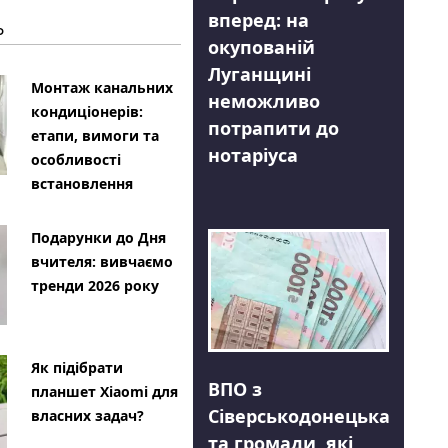
вперед: на
Ь
окупованій
Луганщині
Монтаж канальних
неможливо
кондиціонерів:
потрапити до
етапи, вимоги та
нотаріуса
особливості
встановлення
Подарунки до Дня
вчителя: вивчаємо
тренди 2026 року
Як підібрати
ВПО з
планшет Xiaomi для
Сіверськодонецька
власних задач?
та громади, які