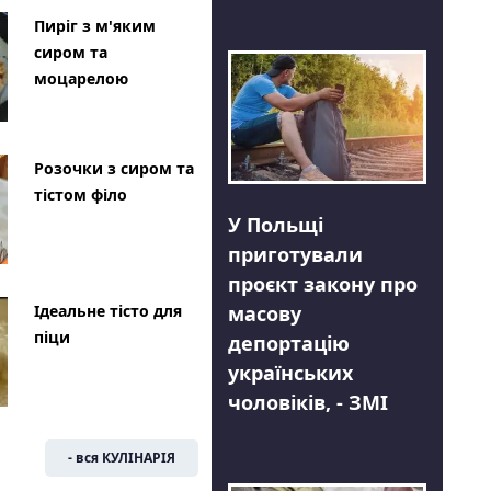
Пиріг з м'яким
сиром та
моцарелою
Розочки з сиром та
тістом філо
У Польщі
приготували
проєкт закону про
Ідеальне тісто для
масову
піци
депортацію
українських
чоловіків, - ЗМІ
- вся КУЛІНАРІЯ