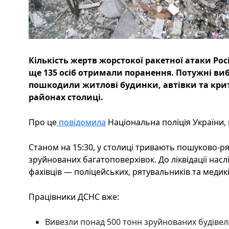
Кількість жертв жорстокої ракетної атаки Росі
ще 135 осіб отримали поранення. Потужні ви
пошкодили житлові будинки, автівки та крит
районах столиці.
Про це
повідомила
Національна поліція України, 
Станом на 15:30, у столиці тривають пошуково-р
зруйнованих багатоповерхівок. До ліквідації насл
фахівців — поліцейських, рятувальників та медикі
Працівники ДСНС вже:
Вивезли понад 500 тонн зруйнованих будівел