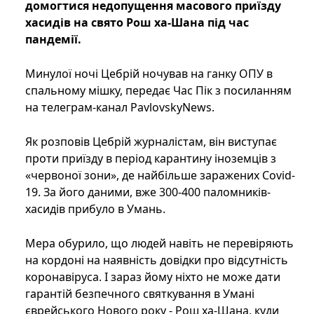
домогтися недопущення масового приїзду
хасидів на свято Рош ха-Шана під час
пандемії.
Минулої ночі Цебрій ночував на ганку ОПУ в
спальному мішку, передає Час Пік з посиланням
на телеграм-канал PavlovskyNews.
Як розповів Цебрій журналістам, він виступає
проти приїзду в період карантину іноземців з
«червоної зони», де найбільше заражених Covid-
19. За його даними, вже 300-400 паломників-
хасидів прибуло в Умань.
Мера обурило, що людей навіть не перевіряють
на кордоні на наявність довідки про відсутність
коронавіруса. І зараз йому ніхто не може дати
гарантій безпечного святкування в Умані
єврейського Нового року - Рош ха-Шана, куди