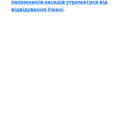
паломників-хасидів утриматися від
відвідування Умані
.