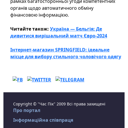
рамках багатосторонньої угоди компетентних
органів щодо автоматичного обміну
фінансовою інформацією.
Читайте також:
Україна — Бельгія: Де
дивитися вирішальний матч Євро-2024
Інтернет-магазин SPRINGFIELD: ідеальне
місце для вибору стильного чоловічого одягу
Copyright © "Час Пік" 2009 Всі права захищені
Про портал
Інформаційна співпраця