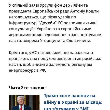
У спільній заяві Урсули фон дер Ляйєн та
президента Європейської ради Антоніу Кошти
наголошується, що після ударів по
інфраструктурі "Дружби" ЄС розпочав активні
консультації з Україною та європейськими
державами щодо відновлення транспортування
нафти, зокрема Угорщини та Словаччини.
Крім того, у ЄС наголосили, що паралельно
працюють над пошуком альтернатив російської
нафти, щоб знизити залежність регіону від
енергоресурсів РФ.
Читайте також:
Трамп хоче закінчити
війну в Україні за місяць:
що з'ясували у ЗМІ