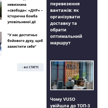
перевезення
невизнана
вантажів: як
«свобода»: «ДНР» –
організувати
історична бомба
уповільненої дії
доставку та
обрати
"У нас достатньо
оптимальний
бойового духу, щоб
маршрут
захистити себе"
- всі СТАТТІ
Чому VUSO
увійшла до ТОП-3