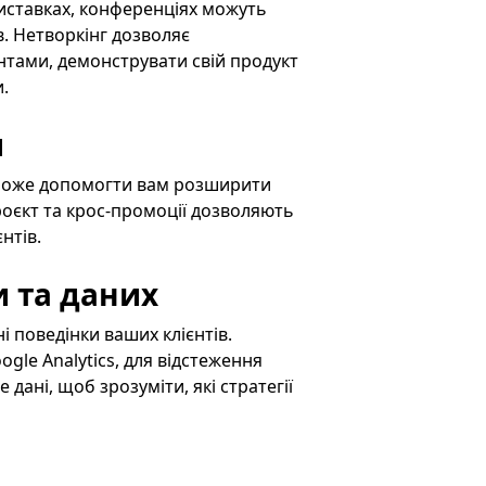
 виставках, конференціях можуть
. Нетворкінг дозволяє
нтами, демонструвати свій продукт
.
и
 може допомогти вам розширити
проєкт та крос-промоції дозволяють
нтів.
и та даних
і поведінки ваших клієнтів.
ogle Analytics, для відстеження
 дані, щоб зрозуміти, які стратегії