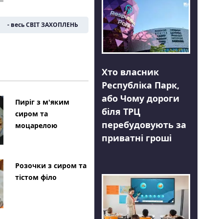
- весь СВІТ ЗАХОПЛЕНЬ
Хто власник
Республіка Парк,
або Чому дороги
Пиріг з м'яким
біля ТРЦ
сиром та
перебудовують за
моцарелою
приватні гроші
Розочки з сиром та
тістом філо