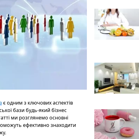
в
є одним з ключових аспектів
ської бази будь-який бізнес
татті ми розглянемо основні
допоможуть ефективно знаходити
жу.