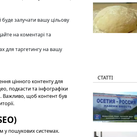
 буде залучати вашу цільову
айте на коментарі та
х для таргетингу на вашу
СТАТТІ
ння цінного контенту для
ідео, подкасти та інфографіки
. Важливо, щоб контент був
торії.
SEO)
м у пошукових системах.