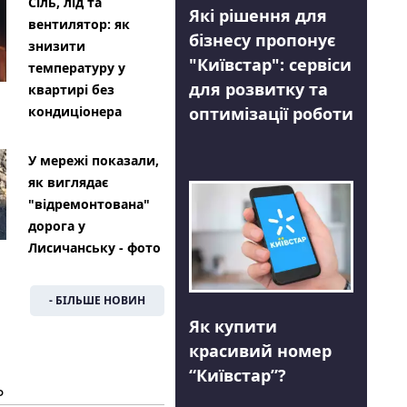
Сіль, лід та
Які рішення для
вентилятор: як
бізнесу пропонує
знизити
"Київстар": сервіси
температуру у
для розвитку та
квартирі без
оптимізації роботи
кондиціонера
У мережі показали,
як виглядає
"відремонтована"
дорога у
Лисичанську - фото
- БІЛЬШЕ НОВИН
Як купити
красивий номер
“Київстар”?
Ь