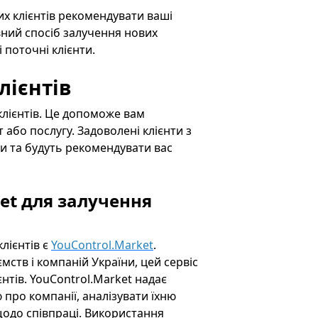
 клієнтів рекомендувати ваші
вний спосіб залучення нових
 поточні клієнти.
лієнтів
клієнтів. Це допоможе вам
 або послугу. Задоволені клієнти з
 та будуть рекомендувати вас
et для залучення
лієнтів є
YouControl.Market
.
мств і компаній України, цей сервіс
нтів. YouControl.Market надає
про компанії, аналізувати їхню
щодо співпраці. Використання