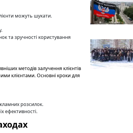
клієнти можуть шукати.
.
ок та зручності користування
вніших методів залучення клієнтів
чими клієнтами. Основні кроки для
екламних розсилок.
їх ефективності.
заходах