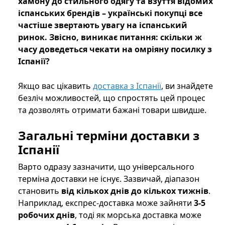
хамону до стильного одягу та взуття відомих
іспанських брендів – українські покупці все
частіше звертають увагу на іспанський
ринок. Звісно, виникає питання: скільки ж
часу доведеться чекати на омріяну посилку з
Іспанії?
Якщо вас цікавить
доставка з Іспанії
, ви знайдете
безліч можливостей, що спростять цей процес
та дозволять отримати бажані товари швидше.
Загальні терміни доставки з
Іспанії
Варто одразу зазначити, що універсального
терміна доставки не існує. Зазвичай, діапазон
становить
від кількох днів до кількох тижнів
.
Наприклад, експрес-доставка може зайняти
3-5
робочих днів
, тоді як морська доставка може