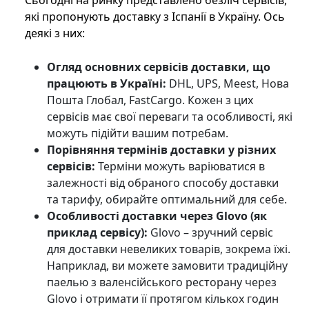
Сьогодні на ринку представлено безліч сервісів,
які пропонують доставку з Іспанії в Україну. Ось
деякі з них:
Огляд основних сервісів доставки, що
працюють в Україні:
DHL, UPS, Meest, Нова
Пошта Глобал, FastCargo. Кожен з цих
сервісів має свої переваги та особливості, які
можуть підійти вашим потребам.
Порівняння термінів доставки у різних
сервісів:
Терміни можуть варіюватися в
залежності від обраного способу доставки
та тарифу, обирайте оптимальний для себе.
Особливості доставки через Glovo (як
приклад сервісу):
Glovo – зручний сервіс
для доставки невеликих товарів, зокрема їжі.
Наприклад, ви можете замовити традиційну
паелью з валенсійського ресторану через
Glovo і отримати її протягом кількох годин