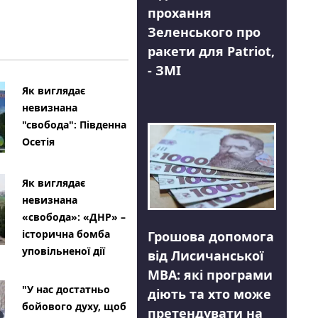
прохання
Зеленського про
ракети для Patriot,
- ЗМІ
Як виглядає
невизнана
"свобода": Південна
Осетія
Як виглядає
невизнана
«свобода»: «ДНР» –
історична бомба
Грошова допомога
уповільненої дії
від Лисичанської
МВА: які програми
"У нас достатньо
діють та хто може
бойового духу, щоб
претендувати на