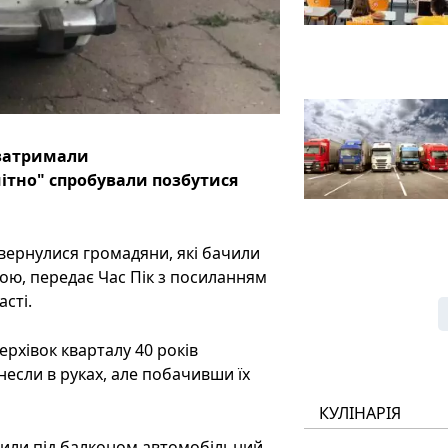
 затримали
мітно" спробували позбутися
звернулися громадяни, які бачили
ілою, передає Час Пік з посиланням
сті.
ерхівок кварталу 40 років
если в руках, але побачивши їх
КУЛІНАРІЯ
вили під балконом автомобільний