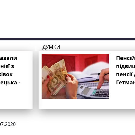
ДУМКИ
казали
Пенсій
ієї з
підвищ
хівок
пенсії 
ецька -
Гетма
07.2020