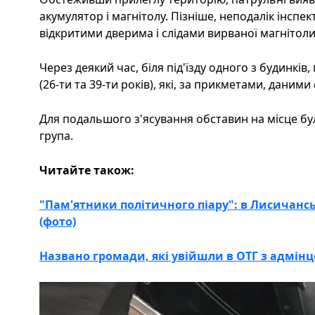
акумулятор і магнітолу. Пізніше, неподалік інсп
відкритими дверима і слідами вирваної магнітоли
Через деякий час, біля під'їзду одного з будинків
(26-ти та 39-ти років), які, за прикметами, даними 
Для подальшого з'ясування обставин на місце бу
група.
Читайте також:
"Пам'ятники політичного піару": в Лисичанс
(фото)
Названо громади, які увійшли в ОТГ з адмін