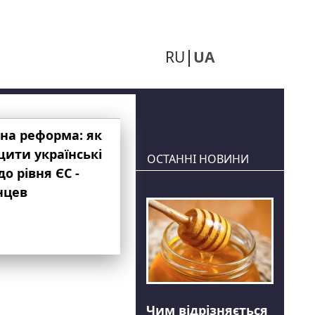
RU
UA
на реформа: як
ити українські
ОСТАННІ НОВИНИ
до рівня ЄС -
нцев
Чим відрізняється