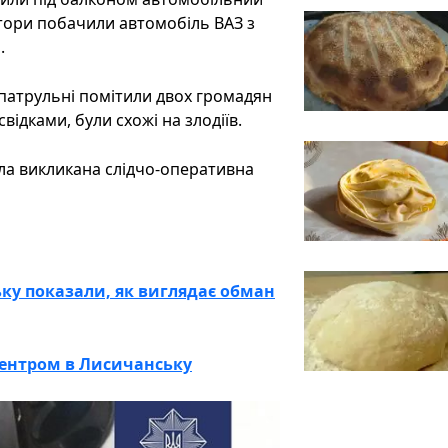
ектори побачили автомобіль ВАЗ з
.
, патрульні помітили двох громадян
свідками, були схожі на злодіїв.
ла викликана слідчо-оперативна
ьку показали, як виглядає обман
центром в Лисичанську