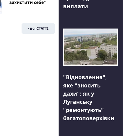
захистити себе"
виплати
- всі СТАТТІ
"Відновлення",
яке "зносить
дахи": як у
Луганську
"ремонтують"
багатоповерхівки