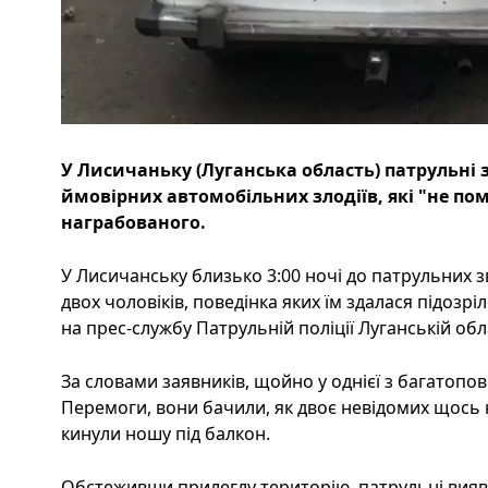
У Лисичаньку (Луганська область) патрульні
ймовірних автомобільних злодіїв, які "не по
награбованого.
У Лисичанську близько 3:00 ночі до патрульних 
двох чоловіків, поведінка яких їм здалася підозр
на прес-службу Патрульній поліції Луганській обла
За словами заявників, щойно у однієї з багатопов
Перемоги, вони бачили, як двоє невідомих щось н
кинули ношу під балкон.
Обстеживши прилеглу територію, патрульні вия