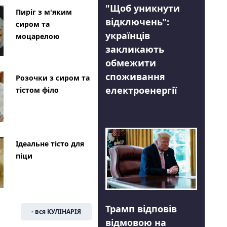
"Щоб уникнути
Пиріг з м'яким
відключень":
сиром та
українців
моцарелою
закликають
обмежити
споживання
Розочки з сиром та
електроенергії
тістом філо
Ідеальне тісто для
піци
Трамп відповів
- вся КУЛІНАРІЯ
відмовою на