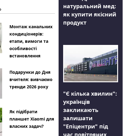
натуральний мед:
Ь
як купити якісний
продукт
Монтаж канальних
кондиціонерів:
етапи, вимоги та
особливості
встановлення
Подарунки до Дня
вчителя: вивчаємо
тренди 2026 року
"Є кілька хвилин":
українців
закликають
Як підібрати
залишати
планшет Xiaomi для
"Епіцентри" під
власних задач?
час повітряних