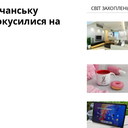
ичанську
СВІТ ЗАХОПЛЕН
окусилися на