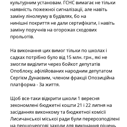
культурним установам. ГСНС вимагає не тільки
наявність пожежної сигналізації, але навіть
заміну лінолеуму в будівлях, бо на
нинішні покриття не дали сертифікати, і навіть
заміну поручнів на огорожах сходових
прольотів.
На виконання цих вимог тільки по школах і
садках потрібно було від 15 млн. грн., які не
змогли виділити через бойкот депутатів
Опоблоку, афілійованих народним депутатом
Сергієм Дунаєвим, членом фракції Опозиційна
платформа - За життя.
Щоб все-таки відкрити школи 1 вересня
зекономлені бюджетні кошти 21 і 22 липня на
засіданнях виконкому та бюджетної комісії
Лисичанської міської ради були перерозподілені
на першочергові заходи для виконання рішень