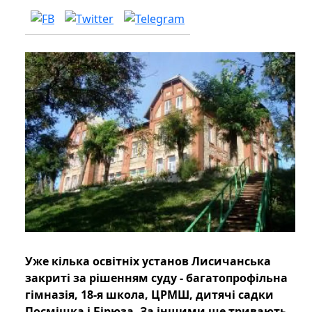
Уже кілька освітніх установ Лисичанська
закриті за рішенням суду - багатопрофільна
гімназія, 18-я школа, ЦРМШ, дитячі садки
Посмішка і Бірюза. За іншими ще тривають