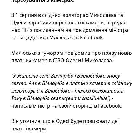
З 1 серпня в слідчих ізоляторах Миколаєва та
Одеси заробили перші платні камери, передає
Час Пік з посиланням на повідомлення міністра
юстиції Дениса Малюська в Facebook.
Малюська з гумором повідомив про появу нових
платних камер в СІЗО Одеси і Миколаєва.
"У жителів села Вілларібо і Віллабаджо знову
свято. Але в Вілларібо є платна камера в слідчому
ізоляторі, а в Вілабаджо - тільки безкоштовні.
Тому в Вілларібо святкувати спокійніше",
-
написав міністр на своїй сторінці в Facebook.
Він уточнив, що в Одесі буде працювати дві
платні камери.