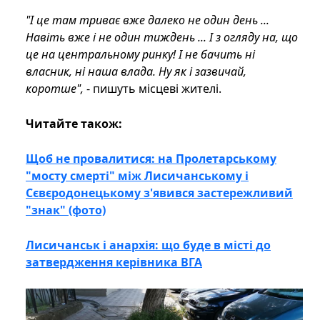
"І це там триває вже далеко не один день ...
Навіть вже і не один тиждень ... І з огляду на, що
це на центральному ринку! І не бачить ні
власник, ні наша влада. Ну як і зазвичай,
коротше",
- пишуть місцеві жителі.
Читайте також:
Щоб не провалитися: на Пролетарському
"мосту смерті" між Лисичанському і
Сєвєродонецькому з'явився застережливий
"знак" (фото)
Лисичанськ і анархія: що буде в місті до
затвердження керівника ВГА