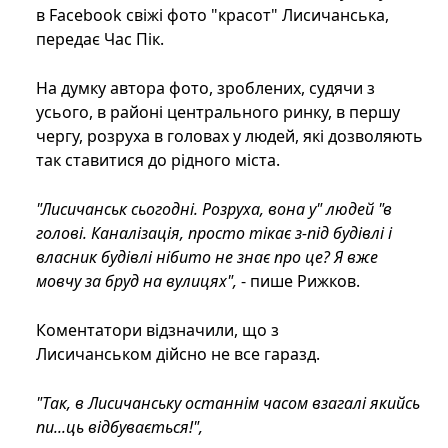
в Facebook свіжі фото "красот" Лисичанська,
передає Час Пік.
На думку автора фото, зроблених, судячи з
усього, в районі центрального ринку, в першу
чергу, розруха в головах у людей, які дозволяють
так ставитися до рідного міста.
"Лисичанськ сьогодні. Розруха, вона у" людей "в
голові. Каналізація, просто тікає з-під будівлі і
власник будівлі нібито не знає про це? Я вже
мовчу за бруд на вулицях",
- пише Рижков.
Коментатори відзначили, що з
Лисичанськом дійсно не все гаразд.
"Так, в Лисичанську останнім часом взагалі якийсь
пи...ць відбувається!",