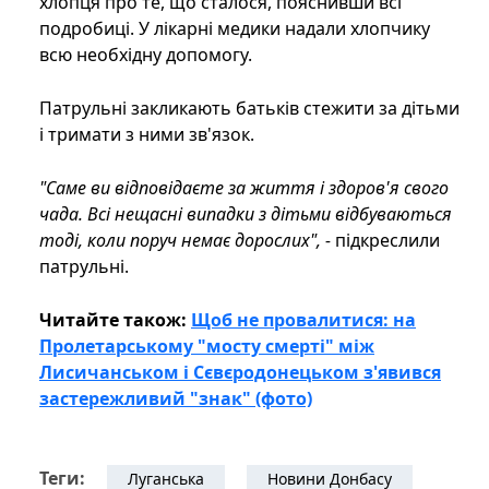
хлопця про те, що сталося, пояснивши всі
подробиці. У лікарні медики надали хлопчику
всю необхідну допомогу.
Патрульні закликають батьків стежити за дітьми
і тримати з ними зв'язок.
"Саме ви відповідаєте за життя і здоров'я свого
чада. Всі нещасні випадки з дітьми відбуваються
тоді, коли поруч немає дорослих", -
підкреслили
патрульні.
Читайте також:
Щоб не провалитися: на
Пролетарському "мосту смерті" між
Лисичанськом і Сєвєродонецьком з'явився
застережливий "знак" (фото)
Теги:
Луганська
Новини Донбасу