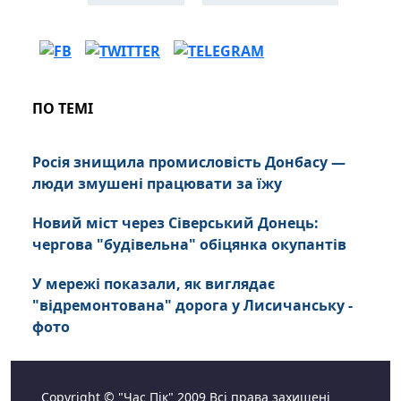
ПО ТЕМІ
Росія знищила промисловість Донбасу —
люди змушені працювати за їжу
Новий міст через Сіверський Донець:
чергова "будівельна" обіцянка окупантів
У мережі показали, як виглядає
"відремонтована" дорога у Лисичанську -
фото
Copyright © "Час Пік" 2009 Всі права захищені