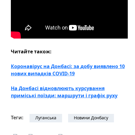
Читайте також:
Коронавірус на Донбасі: за добу виявлено 10
нових випадків COVID-19
На Донбасі відновлюють курсування
приміські поїзди: маршрути і графік руху
Теги:
Луганська
Новини Донбасу