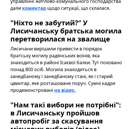
управлінні житлово-комунального господарства
дали
коментар
щодо ситуації, що склалася.
"Ніхто не забутий?" У
Лисичанську братська могила
перетворилася на звалище
Лисичани вирішили привести в порядок
братську могилу радянських воїнів, яка
знаходиться в районі Ісаєвої балки. Тут поховано
понад 800 осіб. Могила знаходиться в
занедбаному і занедбаному стані, як і старий
цвинтар, яке розташоване поруч. Сумні кадри
продемонстровані
на відео.
"Нам такі вибори не потрібні":
в Лисичанську пройшов
автопробіг за скасування
місцевих виборів (відео)