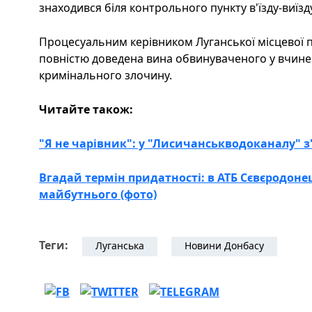
знаходився біля контрольного пункту в'їзду-виїзд
Процесуальним керівником Луганської місцевої п
повністю доведена вина обвинуваченого у вчине
кримінального злочину.
Читайте також:
"Я не чарівник": у "Лисичанськводоканалу" з
Вгадай термін придатності: в АТБ Сєвєродоне
майбутнього (фото)
Теги:
Луганська
Новини Донбасу