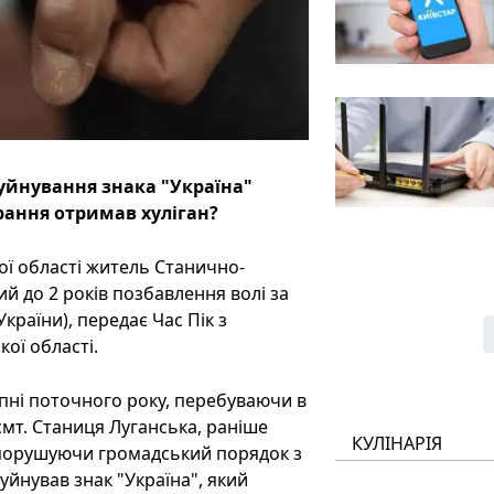
руйнування знака "Україна"
рання отримав хуліган?
ої області житель Станично-
й до 2 років позбавлення волі за
України), передає Час Пік з
ої області.
пні поточного року, перебуваючи в
смт. Станиця Луганська, раніше
КУЛІНАРІЯ
о порушуючи громадський порядок з
уйнував знак "Україна", який