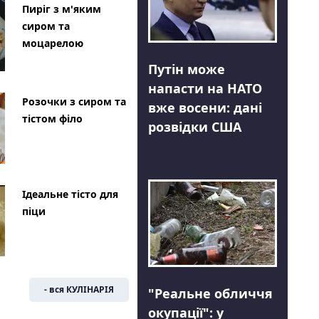
Пиріг з м'яким
сиром та
моцарелою
Путін може
напасти на НАТО
Розочки з сиром та
вже восени: дані
тістом філо
розвідки США
Ідеальне тісто для
піци
- вся КУЛІНАРІЯ
"Реальне обличчя
окупації": у