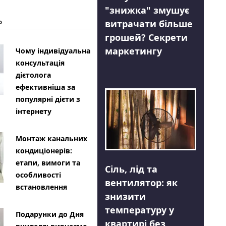
"знижка" змушує
Ь
витрачати більше
грошей? Секрети
маркетингу
Чому індивідуальна
консультація
дієтолога
ефективніша за
популярні дієти з
інтернету
Монтаж канальних
кондиціонерів:
етапи, вимоги та
Сіль, лід та
особливості
вентилятор: як
встановлення
знизити
температуру у
Подарунки до Дня
квартирі без