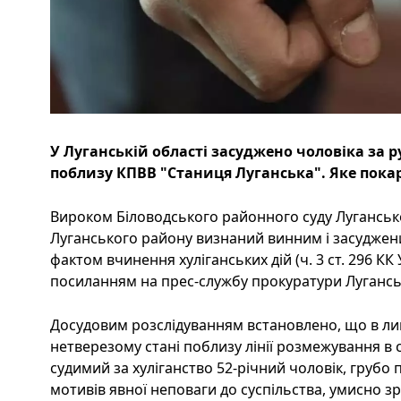
У Луганській області засуджено чоловіка за 
поблизу КПВВ "Станиця Луганська". Яке пока
Вироком Біловодського районного суду Луганськ
Луганського району визнаний винним і засуджени
фактом вчинення хуліганських дій (ч. 3 ст. 296 КК 
посиланням на прес-службу прокуратури Луганськ
Досудовим розслідуванням встановлено, що в ли
нетверезому стані поблизу лінії розмежування в 
судимий за хуліганство 52-річний чоловік, груб
мотивів явної неповаги до суспільства, умисно зр