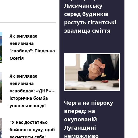
Лисичанську
серед будинків
ростуть гігантські
звалища сміття
Як виглядає
невизнана
"свобода": Південна
Осетія
Як виглядає
невизнана
«свобода»: «ДНР» –
історична бомба
Черга на півроку
уповільненої дії
вперед: на
окупованій
"У нас достатньо
Луганщині
бойового духу, щоб
неможливо
захистити себе"