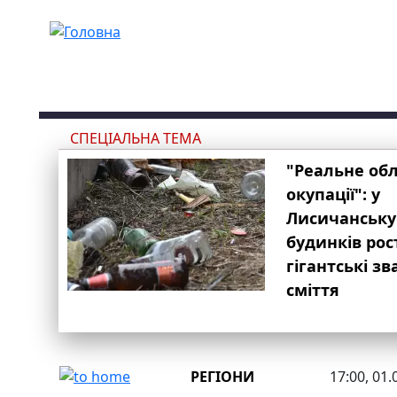
Перейти до основного вмісту
СПЕЦІАЛЬНА ТЕМА
"Реальне об
окупації": у
Лисичанську
будинків рос
гігантські з
сміття
РЕГІОНИ
17:00, 01.