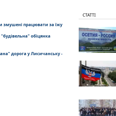
СТАТТІ
и змушені працювати за їжу
 "будівельна" обіцянка
ана" дорога у Лисичанську -