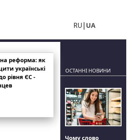
RU
UA
на реформа: як
ити українські
ОСТАННІ НОВИНИ
до рівня ЄС -
нцев
Чому слово