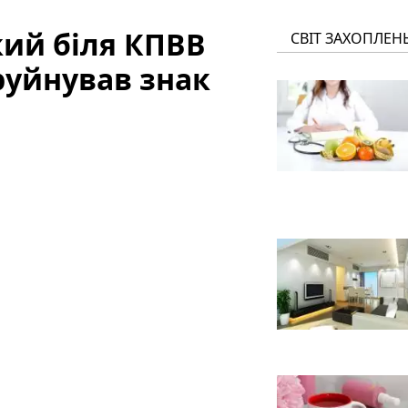
кий біля КПВВ
СВІТ ЗАХОПЛЕН
руйнував знак