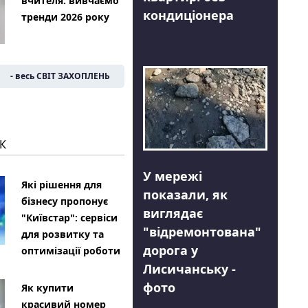
вчителя: вивчаємо
кондиціонера
тренди 2026 року
- весь СВІТ ЗАХОПЛЕНЬ
К
У мережі
Які рішення для
показали, як
бізнесу пропонує
виглядає
"Київстар": сервіси
"відремонтована"
для розвитку та
дорога у
оптимізації роботи
Лисичанську -
фото
Як купити
красивий номер