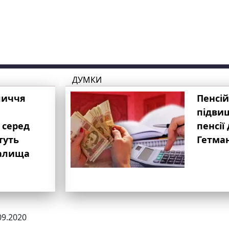
ДУМКИ
личчя
Пенсій
підвищ
 серед
пенсії 
туть
Гетма
валища
09.2020