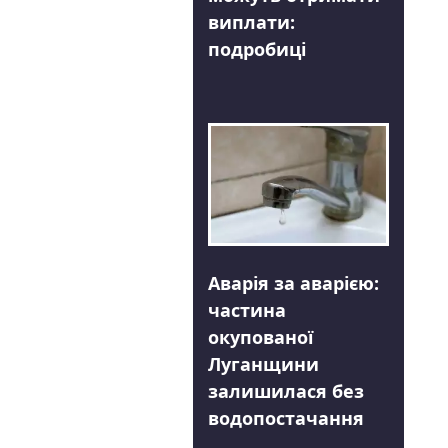
виплати:
подробиці
Аварія за аварією:
частина
окупованої
Луганщини
залишилася без
водопостачання