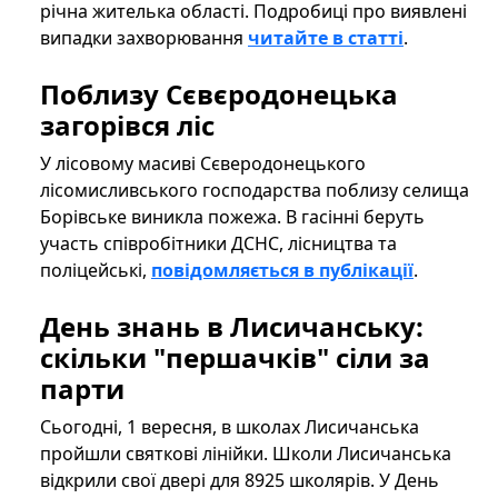
річна жителька області. Подробиці про виявлені
випадки захворювання
читайте в статті
.
Поблизу Сєвєродонецька
загорівся ліс
У лісовому масиві Сєверодонецького
лісомисливського господарства поблизу селища
Борівське виникла пожежа. В гасінні беруть
участь співробітники ДСНС, лісництва та
поліцейські,
повідомляється в публікації
.
День знань в Лисичанську:
скільки "першачків" сіли за
парти
Сьогодні, 1 вересня, в школах Лисичанська
пройшли святкові лінійки. Школи Лисичанська
відкрили свої двері для 8925 школярів. У День