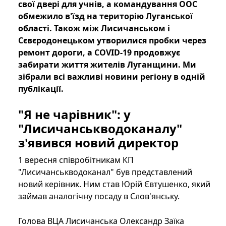
свої двері для учнів, а командування ООС
обмежило в'їзд на територію Луганської
області. Також між Лисичанськом і
Сєвєродонецьком утворилися пробки через
ремонт дороги, а COVID-19 продовжує
забирати життя жителів Луганщини. Ми
зібрали всі важливі новини регіону в одній
публікації.
"Я не чарівник": у
"Лисичанськводоканалу"
з'явився новий директор
1 вересня співробітникам КП
"Лисичанськводоканал" був представлений
новий керівник. Ним став Юрій Євтушенко, який
займав аналогічну посаду в Слов'янську.
Голова ВЦА Лисичанська Олександр Заїка