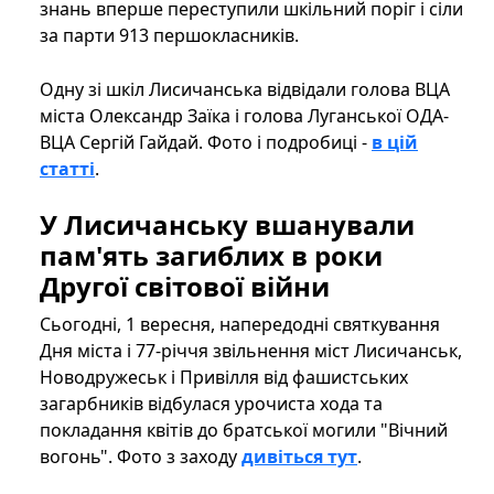
знань вперше переступили шкільний поріг і сіли
за парти 913 першокласників.
Одну зі шкіл Лисичанська відвідали голова ВЦА
міста Олександр Заїка і голова Луганської ОДА-
ВЦА Сергій Гайдай. Фото і подробиці -
в цій
статті
.
У Лисичанську вшанували
пам'ять загиблих в роки
Другої світової війни
Сьогодні, 1 вересня, напередодні святкування
Дня міста і 77-річчя звільнення міст Лисичанськ,
Новодружеськ і Привілля від фашистських
загарбників відбулася урочиста хода та
покладання квітів до братської могили "Вічний
вогонь". Фото з заходу
дивіться тут
.