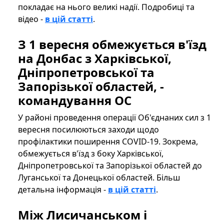
покладає на нього великі надії. Подробиці та
відео -
в цій статті
.
З 1 вересня обмежується в'їзд
на Донбас з Харківської,
Дніпропетровської та
Запорізької областей, -
командування ОС
У районі проведення операції Об'єднаних сил з 1
вересня посилюються заходи щодо
профілактики поширення COVID-19. Зокрема,
обмежується в'їзд з боку Харківської,
Дніпропетровської та Запорізької областей до
Луганської та Донецької областей. Більш
детальна інформація -
в цій статті
.
Між Лисичанськом і