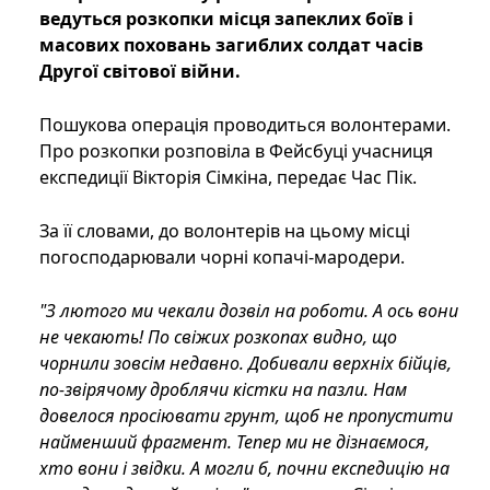
ведуться розкопки місця запеклих боїв і
масових поховань загиблих солдат часів
Другої світової війни.
Пошукова операція проводиться волонтерами.
Про розкопки розповіла в Фейсбуці учасниця
експедиції Вікторія Сімкіна, передає Час Пік.
За її словами, до волонтерів на цьому місці
погосподарювали чорні копачі-мародери.
"З лютого ми чекали дозвіл на роботи. А ось вони
не чекають! По свіжих розкопах видно, що
чорнили зовсім недавно. Добивали верхніх бійців,
по-звірячому дроблячи кістки на пазли. Нам
довелося просіювати грунт, щоб не пропустити
найменший фрагмент. Тепер ми не дізнаємося,
хто вони і звідки. А могли б, почни експедицію на