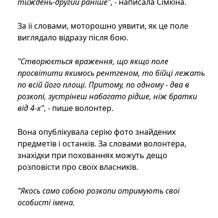
тиждень-другий раніше"
, - написала Сімкіна.
За її словами, моторошно уявити, як це поле
виглядало відразу після бою.
"Створюється враження, що якщо поле
просвітити якимось рентгеном, то бійці лежать
по всій його площі. Притому, по одному - два в
розкопі, зустрінеш набагато рідше, ніж братки
від 4-х"
, - пише волонтер.
Вона опублікувала серію фото знайдених
предметів і останків. За словами волонтера,
знахідки при похованнях можуть дещо
розповісти про своїх власників.
"Якось само собою розкопи отримують свої
особисті імена.