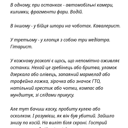
В одному, при останках - автомобільні камери,
килимки, фрагменти фари. Водій.
В іншому - у бійця шпори на чоботах. Кавалерист.
У третьому - у хлопця з собою три медіатра.
Гітарист.
У кожному розкопі є щось, що непомітно оживляє
останки. Нехай це гребінець або бритва, уламок
дзеркала або олівець, запаяний мармелад або
трофейна ложка, зірочка або значок ГТО,
натільний хрестик або чотки, компас або
мундштук, зі слідами прикусу.
Але тут бачиш каску, пробиту кулею або
осколком. І розумієш, як він був убитий. Зайшло
знизу по косій. На виліт біля скроні. Гострий