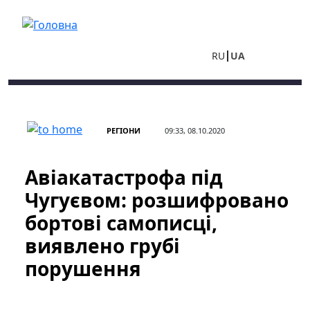
Перейти до основного вмісту
RU
UA
РЕГІОНИ
09:33, 08.10.2020
Авіакатастрофа під
Чугуєвом: розшифровано
бортові самописці,
виявлено грубі
порушення