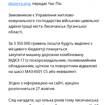
dozorro.org
, передає Час Пік.
Замовником є Управління житлово-
комунального господарства військово-цивільної
адміністрації міста Лисичанськ Луганської
області.
За 3 350 000 гривень (кошти будуть виділені з
місцевого бюджету) планується
закупити машину дорожню комбіновану
МДКЗ-17 (з піскорозкидальним, поливомийним
обладнанням, щіткою та поворотним відвалом)
на шассі МАЗ-6501 С5 або еквівалент.
Згідно з інформацією на сайті, аукціон
розпочнеться 27 жовтня.
Слід нагадати, що кілька років тому лисичанська