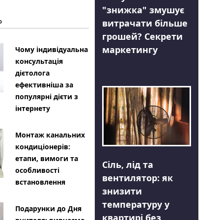
"знижка" змушує
Ь
витрачати більше
грошей? Секрети
маркетингу
Чому індивідуальна
консультація
дієтолога
ефективніша за
популярні дієти з
інтернету
Монтаж канальних
кондиціонерів:
етапи, вимоги та
Сіль, лід та
особливості
вентилятор: як
встановлення
знизити
температуру у
Подарунки до Дня
квартирі без