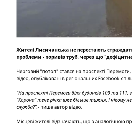
Жителі Лисичанська не перестають страждати
проблеми - поривів труб, через що "дефіцитн
Черговий "потоп" стався на проспекті Перемоги,
відео, опубліковані в регіональних Facebook-спіл
"На проспекті Перемоги біля будинків 109 та 111, з
"Корона" тече річка вже більше тижня, і нікому нема
служба?",
- пише автор відео.
Місцеві жителі відзначають, що з аналогічною 