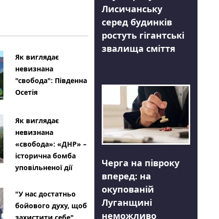
Лисичанську
серед будинків
ростуть гігантські
звалища сміття
Як виглядає
невизнана
"свобода": Південна
Осетія
Як виглядає
невизнана
«свобода»: «ДНР» –
історична бомба
Черга на півроку
уповільненої дії
вперед: на
окупованій
"У нас достатньо
Луганщині
бойового духу, щоб
неможливо
захистити себе"