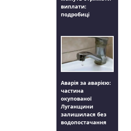
виплати:
подробиці
Аварія за аварією:
частина
окупованої
Луганщини
залишилася без
водопостачання