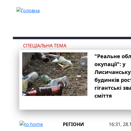
Перейти до основного вмісту
СПЕЦІАЛЬНА ТЕМА
"Реальне об
окупації": у
Лисичанську
будинків рос
гігантські з
сміття
РЕГІОНИ
16:31, 28.