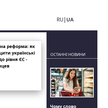
RU
UA
на реформа: як
ити українські
ОСТАННІ НОВИНИ
до рівня ЄС -
нцев
Чому слово