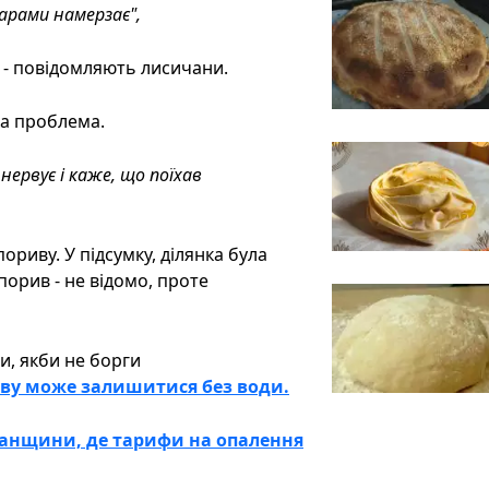
шарами намерзає",
- повідомляють лисичани.
ка проблема.
нервує і каже, що поїхав
ориву. У підсумку, ділянка була
порив - не відомо, проте
ми, якби не борги
ову може залишитися без води.
ганщини, де тарифи на опалення