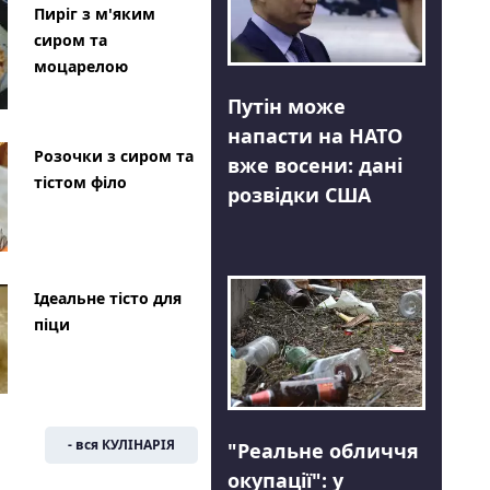
Пиріг з м'яким
сиром та
моцарелою
Путін може
напасти на НАТО
Розочки з сиром та
вже восени: дані
тістом філо
розвідки США
Ідеальне тісто для
піци
- вся КУЛІНАРІЯ
"Реальне обличчя
окупації": у