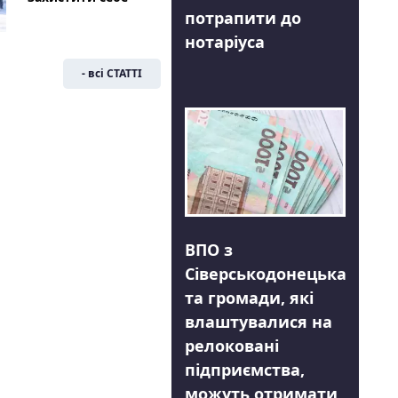
потрапити до
нотаріуса
- всі СТАТТІ
ВПО з
Сіверськодонецька
та громади, які
влаштувалися на
релоковані
підприємства,
можуть отримати