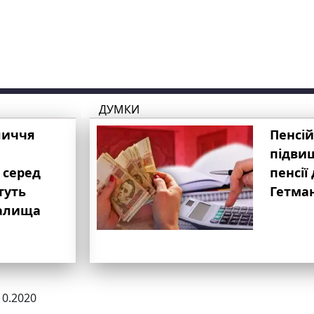
ДУМКИ
личчя
Пенсій
підвищ
 серед
пенсії 
туть
Гетма
валища
10.2020