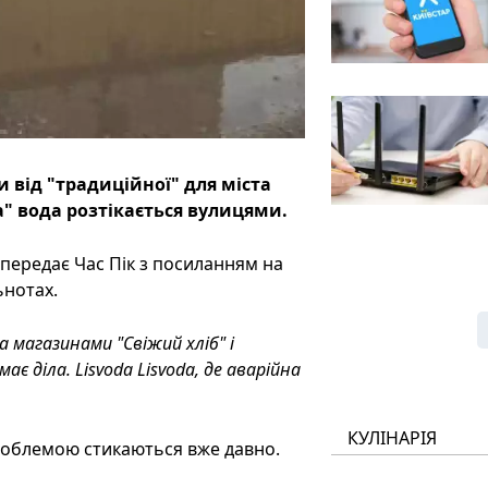
 від "традиційної" для міста
а" вода розтікається вулицями.
 передає Час Пік з посиланням на
ьнотах.
а магазинами "Свіжий хліб" і
є діла. Lisvoda Lisvoda, де аварійна
КУЛІНАРІЯ
проблемою стикаються вже давно.