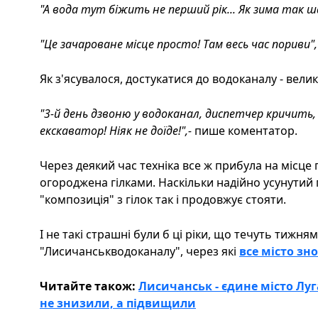
"А вода тут біжить не перший рік... Як зима так 
"Це зачароване місце просто! Там весь час пориви",
Як з'ясувалося, достукатися до водоканалу - вели
"3-й день дзвоню у водоканал, диспетчер кричить, 
екскаватор! Ніяк не доїде!",-
пише коментатор.
Через деякий час техніка все ж прибула на місце п
огороджена гілками. Наскільки надійно усунутий 
"композиція" з гілок так і продовжує стояти.
І не такі страшні були б ці ріки, що течуть тижня
"Лисичанськводоканалу", через які
все місто зн
Читайте також:
Лисичанськ - єдине місто Лу
не знизили, а підвищили