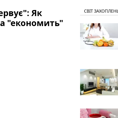
рвує": Як
СВІТ ЗАХОПЛЕН
а "економить"