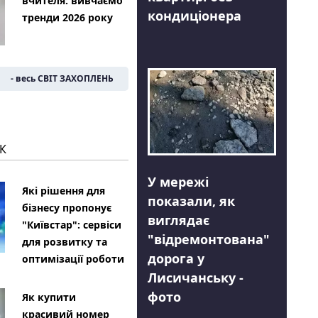
вчителя: вивчаємо
кондиціонера
тренди 2026 року
- весь СВІТ ЗАХОПЛЕНЬ
К
У мережі
Які рішення для
показали, як
бізнесу пропонує
виглядає
"Київстар": сервіси
"відремонтована"
для розвитку та
дорога у
оптимізації роботи
Лисичанську -
фото
Як купити
красивий номер