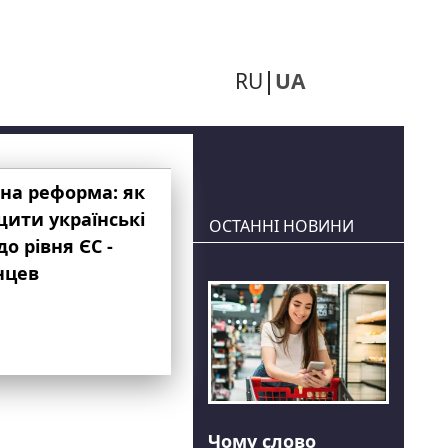
RU
UA
на реформа: як
ити українські
ОСТАННІ НОВИНИ
до рівня ЄС -
нцев
Чому слово