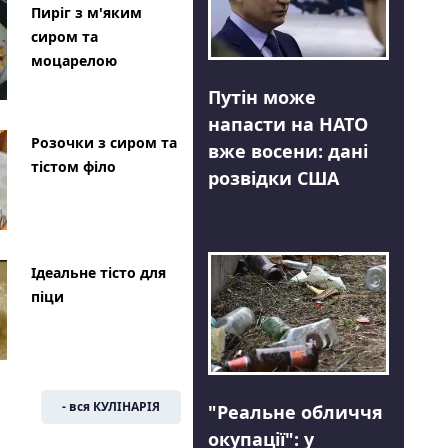
Пиріг з м'яким
сиром та
моцарелою
Путін може
напасти на НАТО
Розочки з сиром та
вже восени: дані
тістом філо
розвідки США
Ідеальне тісто для
піци
- вся КУЛІНАРІЯ
"Реальне обличчя
окупації": у