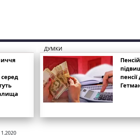
ДУМКИ
личчя
Пенсій
підвищ
 серед
пенсії 
туть
Гетма
валища
11.2020