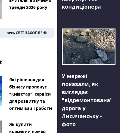
вчителя: вивчаємо
кондиціонера
тренди 2026 року
- весь СВІТ ЗАХОПЛЕНЬ
К
У мережі
Які рішення для
показали, як
бізнесу пропонує
виглядає
"Київстар": сервіси
"відремонтована"
для розвитку та
дорога у
оптимізації роботи
Лисичанську -
фото
Як купити
красивий номер