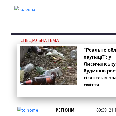
Перейти до основного вмісту
СПЕЦІАЛЬНА ТЕМА
"Реальне об
окупації": у
Лисичанську
будинків рос
гігантські з
сміття
РЕГІОНИ
09:39, 21.