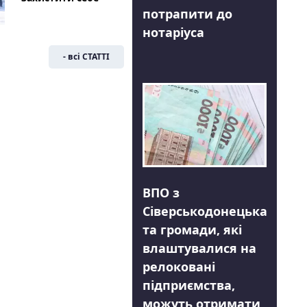
потрапити до
нотаріуса
- всі СТАТТІ
ВПО з
Сіверськодонецька
та громади, які
влаштувалися на
релоковані
підприємства,
можуть отримати