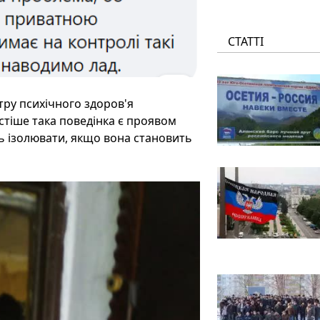
СТАТТІ
тру психічного здоров'я
тіше така поведінка є проявом
ть ізолювати, якщо вона становить