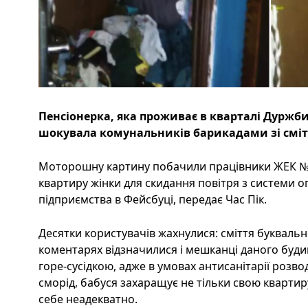
Пенсіонерка, яка проживає в кварталі Дуржби
шокувала комунальників барикадами зі смітт
Моторошну картину побачили працівники ЖЕК №5
квартиру жінки для скидання повітря з системи о
підприємства в Фейсбуці, передає Час Пік.
Десятки користувачів жахнулися: сміття буквальн
коментарях відзначилися і мешканці даного будин
горе-сусідкою, адже в умовах антисанітарії розв
сморід, бабуся захаращує не тільки свою квартиру
себе неадекватно.