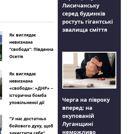
Лисичанську
серед будинків
ростуть гігантські
звалища сміття
Як виглядає
невизнана
"свобода": Південна
Осетія
Як виглядає
невизнана
«свобода»: «ДНР» –
історична бомба
Черга на півроку
уповільненої дії
вперед: на
окупованій
"У нас достатньо
Луганщині
бойового духу, щоб
неможливо
захистити себе"