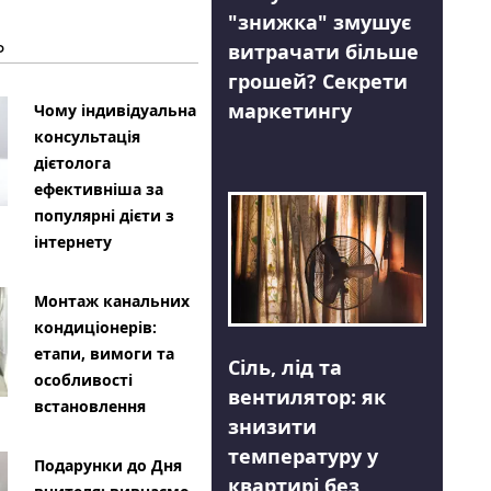
"знижка" змушує
Ь
витрачати більше
грошей? Секрети
маркетингу
Чому індивідуальна
консультація
дієтолога
ефективніша за
популярні дієти з
інтернету
Монтаж канальних
кондиціонерів:
етапи, вимоги та
Сіль, лід та
особливості
вентилятор: як
встановлення
знизити
температуру у
Подарунки до Дня
квартирі без