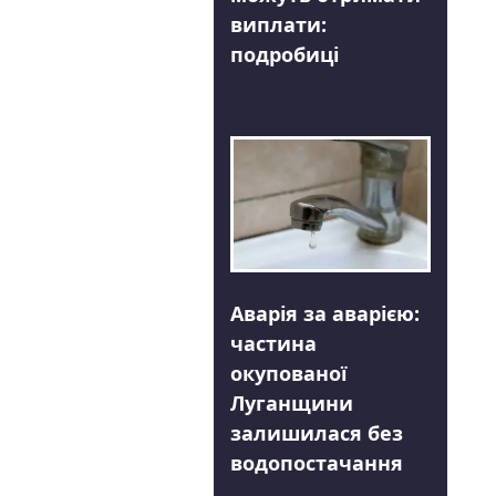
виплати:
подробиці
Аварія за аварією:
частина
окупованої
Луганщини
залишилася без
водопостачання