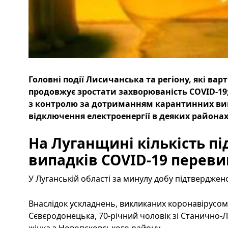
Головні події Лисичанська та регіону, які варт
продовжує зростати захворюваність COVID-19
з контролю за дотриманням карантинних вим
відключення електроенергії в деяких районах
На Луганщині кількість п
випадків COVID-19 переви
У Луганській області за минулу добу підтверджен
Внаслідок ускладнень, викликаних коронавірусом,
Сєвєродонецька, 70-річний чоловік зі Станично-Л
жінка з Новопсковського району.