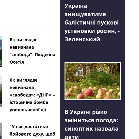
Україна
знищуватиме
балістичні пускові
установки росіян, -
Зеленський
Як виглядає
невизнана
"свобода": Південна
Осетія
Як виглядає
невизнана
«свобода»: «ДНР» –
історична бомба
уповільненої дії
В Україні різко
зміниться погода:
"У нас достатньо
синоптик назвала
бойового духу, щоб
дати