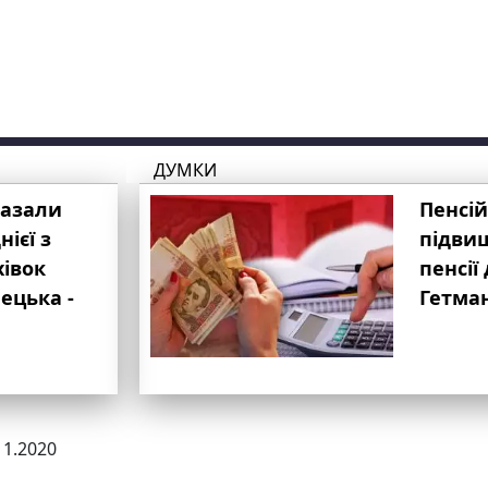
ДУМКИ
казали
Пенсій
ієї з
підвищ
хівок
пенсії 
ецька -
Гетма
11.2020