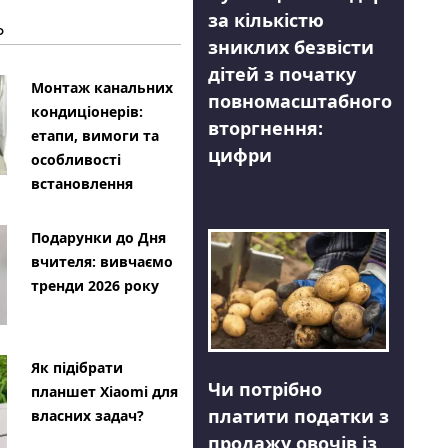
за кількістю
Ь
зниклих безвісти
дітей з початку
Монтаж канальних
повномасштабного
кондиціонерів:
вторгнення:
етапи, вимоги та
цифри
особливості
встановлення
Подарунки до Дня
вчителя: вивчаємо
тренди 2026 року
Як підібрати
Чи потрібно
планшет Xiaomi для
платити податки з
власних задач?
продажу овочів із