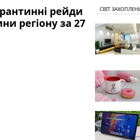
арантинні рейди
СВІТ ЗАХОПЛЕН
ини регіону за 27