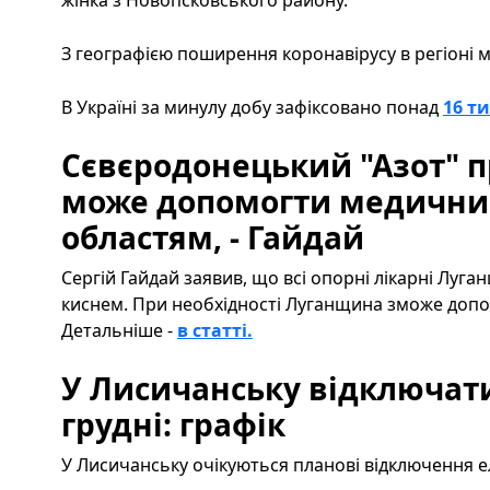
З географією поширення коронавірусу в регіоні
В Україні за минулу добу зафіксовано понад
16 т
Сєвєродонецький "Азот" п
може допомогти медичним
областям, - Гайдай
Сергій Гайдай заявив, що всі опорні лікарні Лу
киснем. При необхідності Луганщина зможе допом
Детальніше -
в статті.
У Лисичанську відключати
грудні: графік
У Лисичанську очікуються планові відключення ел