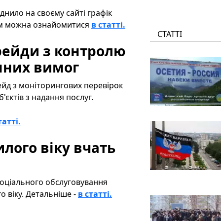
нило на своєму сайті графік
ким можна ознайомитися
в статті.
СТАТТІ
рейди з контролю
нних вимог
ейд з моніторингових перевірок
б'єктів з надання послуг.
татті.
лого віку вчать
соціального обслуговування
 віку. Детальніше -
в статті.