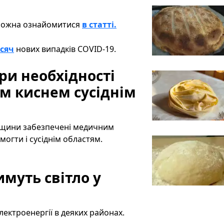
 можна ознайомитися
в статті.
исяч
нових випадків COVID-19.
ри необхідності
 киснем сусіднім
ганщини забезпечені медичним
огти і сусіднім областям.
муть світло у
ектроенергії в деяких районах.