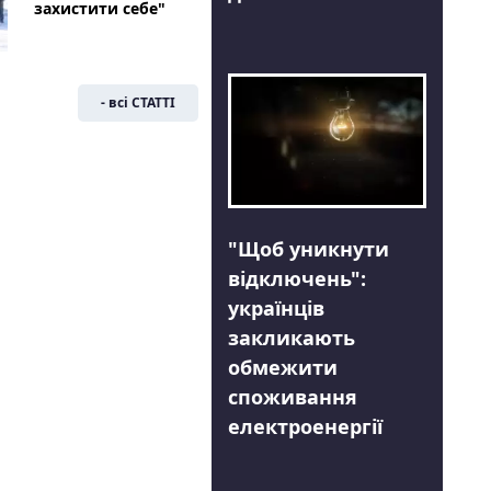
захистити себе"
- всі СТАТТІ
"Щоб уникнути
відключень":
українців
закликають
обмежити
споживання
електроенергії