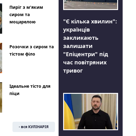
Пиріг з м'яким
сиром та
"Є кілька хвилин":
моцарелою
українців
закликають
залишати
Розочки з сиром та
"Епіцентри" під
тістом філо
час повітряних
тривог
Ідеальне тісто для
піци
- вся КУЛІНАРІЯ