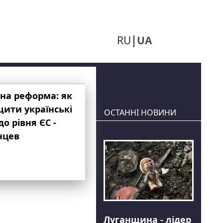
RU
UA
на реформа: як
ити українські
ОСТАННІ НОВИНИ
до рівня ЄС -
нцев
Луганщина - лідер