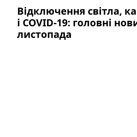
Відключення світла, к
і COVID-19: головні нов
листопада