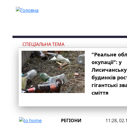
Перейти до основного вмісту
СПЕЦІАЛЬНА ТЕМА
"Реальне об
окупації": у
Лисичанську
будинків рос
гігантські з
сміття
РЕГІОНИ
11:28, 02.