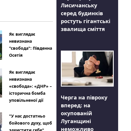
Лисичанську
серед будинків
ростуть гігантські
звалища сміття
Як виглядає
невизнана
"свобода": Південна
Осетія
Як виглядає
невизнана
«свобода»: «ДНР» –
історична бомба
Черга на півроку
уповільненої дії
вперед: на
окупованій
"У нас достатньо
Луганщині
бойового духу, щоб
неможливо
захистити себе"