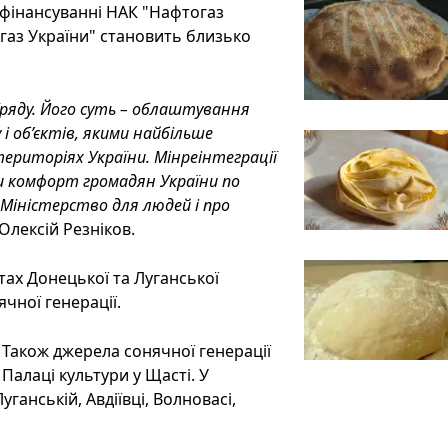
 фінансуванні НАК "Нафтогаз
огаз України" становить близько
ряду. Його суть – облаштування
і об’єктів, якими найбільше
ериторіях України. Мінреінтеграції
ти комфорт громадян України по
- Міністерство для людей і про
Олексій Резніков.
тах Донецької та Луганської
чної генерації.
. Також джерела сонячної генерації
 Палаці культури у Щасті. У
анській, Авдіївці, Волновасі,