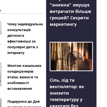
"знижка" змушує
Ь
витрачати більше
грошей? Секрети
маркетингу
Чому індивідуальна
консультація
дієтолога
ефективніша за
популярні дієти з
інтернету
Монтаж канальних
кондиціонерів:
етапи, вимоги та
Сіль, лід та
особливості
вентилятор: як
встановлення
знизити
температуру у
Подарунки до Дня
квартирі без