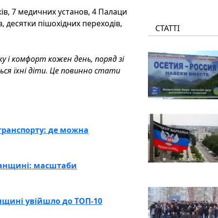
ів, 7 медичних установ, 4 Палаци
ів, десятки пішохідних переходів,
СТАТТІ
ку і комфорт кожен день, поряд зі
ься їхні діти. Це повинно стати
транспорту: де можна
ганщині: масштаби
анщині увійшло до ТОП-10