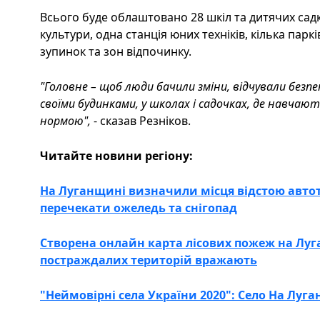
Всього буде облаштовано 28 шкіл та дитячих садк
культури, одна станція юних техніків, кілька парк
зупинок та зон відпочинку.
"Головне – щоб люди бачили зміни, відчували безпе
своїми будинками, у школах і садочках, де навчают
нормою",
- сказав Резніков.
Читайте новини регіону:
На Луганщині визначили місця відстою авто
перечекати ожеледь та снігопад
Створена онлайн карта лісових пожеж на Лу
постраждалих територій вражають
"Неймовірні села України 2020": Село На Луг