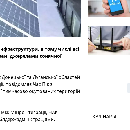
 інфраструктури, в тому числі всі
вані джерелами сонячної
х Донецької та Луганської областей
, повідомляє Час Пік з
ії тимчасово окупованих територій
між Мінреінтеграції, НАК
КУЛІНАРІЯ
облдержадміністраціями.