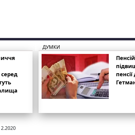
ДУМКИ
личчя
Пенсій
підвищ
 серед
пенсії 
туть
Гетма
валища
12.2020