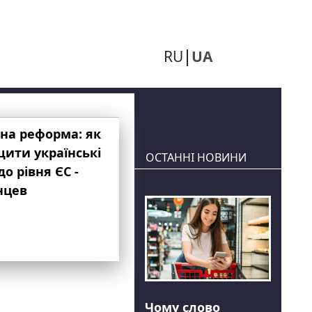
RU
UA
на реформа: як
ити українські
ОСТАННІ НОВИНИ
до рівня ЄС -
нцев
Чому слово