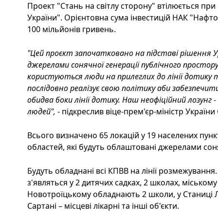
Проект "Стань на світлу сторону" втілюється при
України". Орієнтовна сума інвестицій НАК "Нафт
100 мільйонів гривень.
"Цей проєкт започатковано на підставі рішення У
джерелами сонячної генерації публічного простору 
користуються люди на прилеглих до лінії дотику т
послідовно реалізує свою політику аби забезпечи
обидва боки лінії дотику. Наш неофіційний лозунг 
людей",
- підкреслив віце-прем'єр-міністр України 
Всього визначено 65 локацій у 19 населених пунк
областей, які будуть облаштовані джерелами соня
Будуть обладнані всі КПВВ на лінії розмежування
з'являться у 2 дитячих садках, 2 школах, міському
Новотроїцькому обладнають 2 школи, у Станиці Луг
Сартані – місцеві лікарні та інші об'єкти.