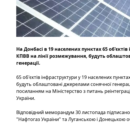
На Донбасі в 19 населених пунктах 65 об'єктів
КПВВ на лінії розмежування, будуть облашто
генерації.
65 об'єктів інфраструктури у 19 населених пункта
будуть облаштовані джерелами сонячної генерації
посиланням на Міністерство з питань реінтеграц
України.
Відповідний меморандум 30 листопада підписано 
"Нафтогаз України" та Луганською і Донецькою 