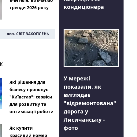
вчителя: вивчаємо
кондиціонера
тренди 2026 року
- весь СВІТ ЗАХОПЛЕНЬ
К
У мережі
Які рішення для
показали, як
бізнесу пропонує
виглядає
"Київстар": сервіси
"відремонтована"
для розвитку та
дорога у
оптимізації роботи
Лисичанську -
фото
Як купити
красивий номер