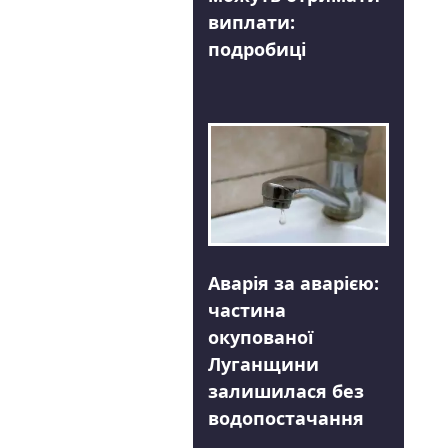
виплати:
подробиці
Аварія за аварією:
частина
окупованої
Луганщини
залишилася без
водопостачання