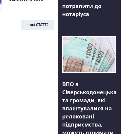
потрапити до
нотаріуса
- всі СТАТТІ
ВПО з
Сіверськодонецька
та громади, які
влаштувалися на
релоковані
підприємства,
можуть отримати