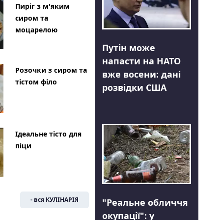
Пиріг з м'яким
сиром та
моцарелою
Путін може
напасти на НАТО
Розочки з сиром та
вже восени: дані
тістом філо
розвідки США
Ідеальне тісто для
піци
- вся КУЛІНАРІЯ
"Реальне обличчя
окупації": у