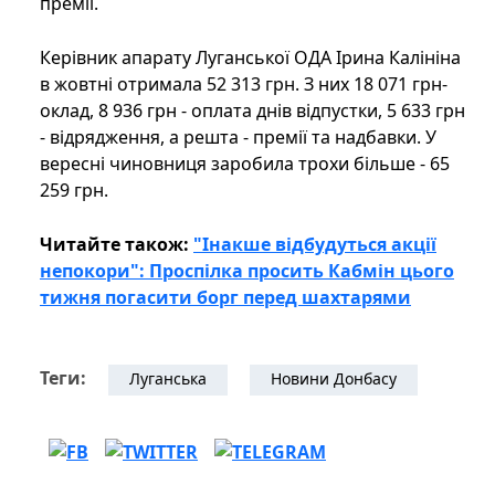
премії.
Керівник апарату Луганської ОДА Ірина Калініна
в жовтні отримала 52 313 грн. З них 18 071 грн-
оклад, 8 936 грн - оплата днів відпустки, 5 633 грн
- відрядження, а решта - премії та надбавки. У
вересні чиновниця заробила трохи більше - 65
259 грн.
Читайте також:
"Iнакше відбудуться акції
непокори": Проспілка просить Кабмін цього
тижня погасити борг перед шахтарями
Теги:
Луганська
Новини Донбасу