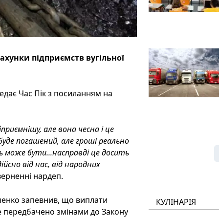
ахунки підприємств вугільної
редає Час Пік з посиланням на
приємнішу, але вона чесна і це
буде погашений, але гроші реально
ь може бути...насправді це досить
йсно від нас, від народних
зверненні нардеп.
рченко запевнив, що виплати
КУЛІНАРІЯ
це передбачено змінами до Закону