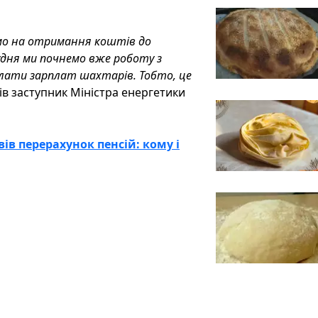
имо на отримання коштів до
удня ми почнемо вже роботу з
иплати зарплат шахтарів. Тобто, це
вів заступник Міністра енергетики
ів перерахунок пенсій: кому і