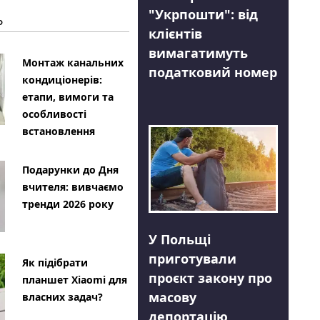
"Укрпошти": від
Ь
клієнтів
вимагатимуть
Монтаж канальних
податковий номер
кондиціонерів:
етапи, вимоги та
особливості
встановлення
Подарунки до Дня
вчителя: вивчаємо
тренди 2026 року
У Польщі
приготували
Як підібрати
проєкт закону про
планшет Xiaomi для
масову
власних задач?
депортацію