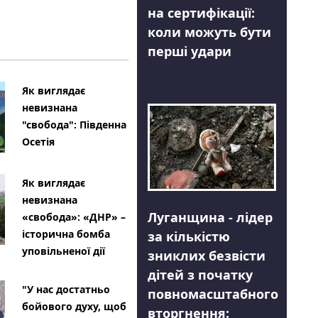
на сертифікації:
коли можуть бути
перші удари
Як виглядає
невизнана
"свобода": Південна
Осетія
Як виглядає
невизнана
Луганщина - лідер
«свобода»: «ДНР» –
історична бомба
за кількістю
уповільненої дії
зниклих безвісти
дітей з початку
"У нас достатньо
повномасштабного
бойового духу, щоб
вторгнення: