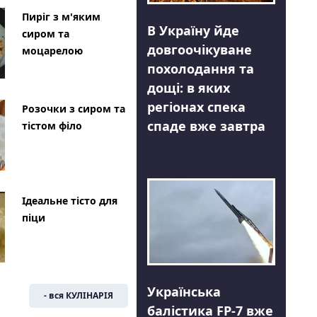
Пиріг з м'яким
В Україну йде
сиром та
довгоочікуване
моцарелою
похолодання та
дощі: в яких
регіонах спека
Розочки з сиром та
спаде вже завтра
тістом філо
Ідеальне тісто для
піци
Українська
- вся КУЛІНАРІЯ
балістика FP-7 вже