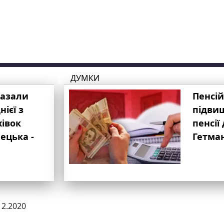
ДУМКИ
казали
Пенсій
ієї з
підвищ
хівок
пенсії 
ецька -
Гетма
12.2020