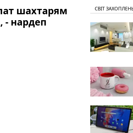
плат шахтарям
СВІТ ЗАХОПЛЕН
, - нардеп