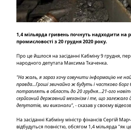
1,4 мільярда гривень почнуть надходити на р
промисловості з 20 грудня 2020 року.
Про це йшлося на засіданні Кабміну 9 грудня, пе
народного депутата Максима Ткаченка.
"На жаль, я зараз хочу озвучити інформацію не най
правда...Гроші звичайно ж будуть і частково борг 
потраплять в область до 20 грудня...21-ого навіт
серйозний державний механізм і те, що залежало ді
депутатів, ми виконали"
, - сказав у своєму відео
На засіданні Кабміну міністр фінансів Сергій Ма
відбудуться повністю, обсягом 1,4 мільярда "як 