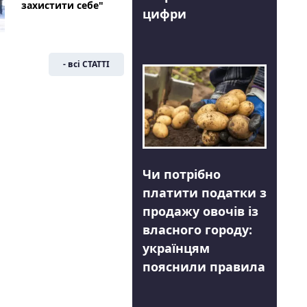
захистити себе"
цифри
- всі СТАТТІ
Чи потрібно
платити податки з
продажу овочів із
власного городу:
українцям
пояснили правила