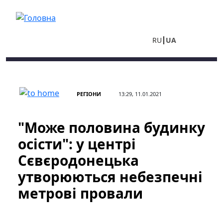
Перейти до основного вмісту
RU
UA
РЕГІОНИ
13:29, 11.01.2021
"Може половина будинку
осісти": у центрі
Сєвєродонецька
утворюються небезпечні
метрові провали