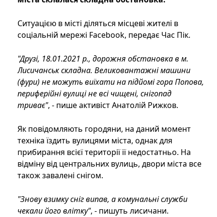
Ситуацією в місті діляться місцеві жителі в
соціальній мережі Facebook, передає Час Пік.
"Друзі, 18.01.2021 р., дорожня обстановка в м.
Лисичанськ складна. Великовантажні машини
(фури) не можуть виїхати на підйомі гора Попова,
периферійні вулиці не всі чищені, снігопад
триває"
, - пише активіст Анатолій Рижков.
Як повідомляють городяни, на даний момент
техніка їздить вулицями міста, однак для
прибирання всієї території її недостатньо. На
відміну від центральних вулиць, двори міста все
також завалені снігом.
"Знову взимку сніг випав, а комунальні служби
чекали його влітку"
, - пишуть лисичани.