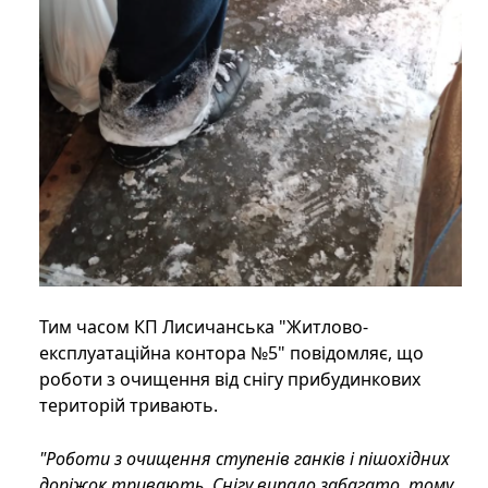
Тим часом КП Лисичанська "Житлово-
експлуатаційна контора №5" повідомляє, що
роботи з очищення від снігу прибудинкових
територій тривають.
"Роботи з очищення ступенів ганків і пішохідних
доріжок тривають. Снігу випало забагато, тому