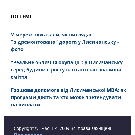
ПО ТЕМІ
У мережі показали, як виглядає
"відремонтована" дорога у Лисичанську -
фото
"Реальне обличчя окупації": у Лисичанську
серед будинків ростуть гігантські звалища
сміття
Грошова допомога від Лисичанської МВА: які
програми діють та хто може претендувати
на виплати
Copyright © "Час Пік" 2009 Всі права захищені