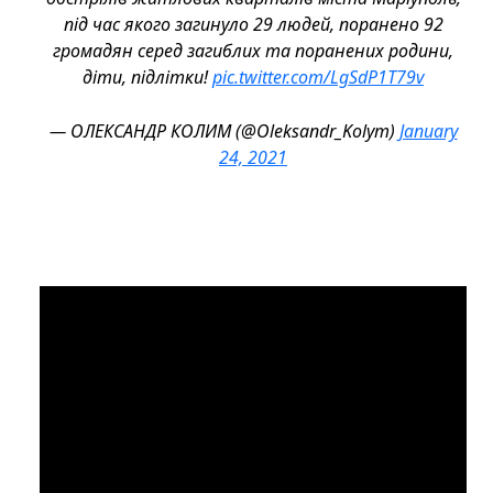
під час якого загинуло 29 людей, поранено 92
громадян серед загиблих та поранених родини,
діти, підлітки!
pic.twitter.com/LgSdP1T79v
— ОЛЕКСАНДР КОЛИМ (@Oleksandr_Kolym)
January
24, 2021