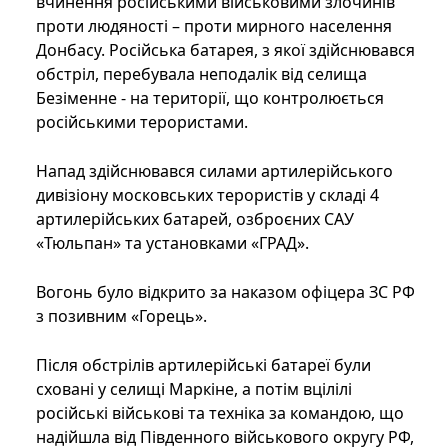
вчинення російськими військовими злочинів
проти людяності – проти мирного населення
Донбасу. Російська батарея, з якої здійснювався
обстріл, перебувала неподалік від селища
Безіменне - на території, що контролюється
російськими терористами.
Напад здійснювався силами артилерійського
дивізіону московських терористів у складі 4
артилерійських батарей, озброєних САУ
«Тюльпан» та установками «ГРАД».
Вогонь було відкрито за наказом офіцера ЗС РФ
з позивним «Горець».
Після обстрілів артилерійські батареї були
сховані у селищі Маркіне, а потім вцілілі
російські військові та техніка за командою, що
надійшла від Південного військового округу РФ,