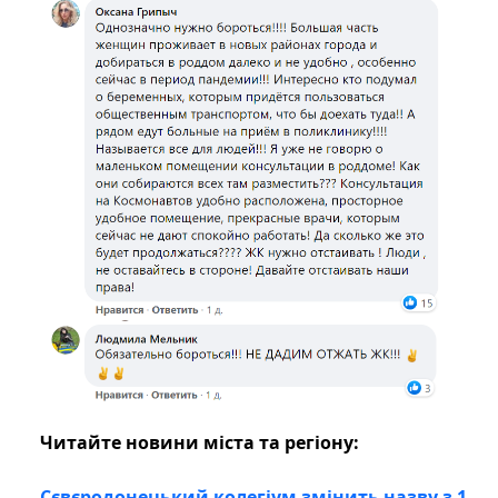
Читайте новини міста та регіону:
Сєвєродонецький колегіум змінить назву з 1