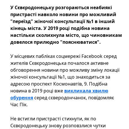
У Сєвєродонецьку розгораються неабиякі
пристрасті навколо новини про можливий
"переїзд" жіночої консультації №1 в інший
кінець міста. У 2019 році подібна новина
настільки сколихнула місто, що чиновникам
довелося прилюдно "пояснюватися".
У місцевих пабліках соцмережі Facebook серед
жителів Сєвєродонецька почалося активне
обговорення новини про можливу зміну локації
жіночої консультації №1, що знаходиться за
адресою проспект Космонавтів, 9. Подібна
новина в 2019 році вже
викликала хвилю
обурення
серед сєверодончанок, повідомляє
Час Пік.
Не встигли пристрасті стихнути, як по
Сєвєродонецьку знову розповзлися чутки