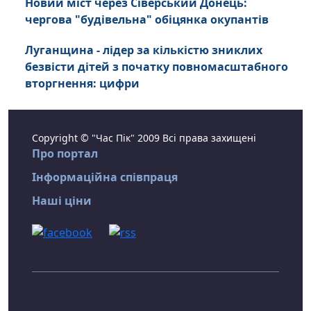
Новий міст через Сіверський Донець:
чергова "будівельна" обіцянка окупантів
Луганщина - лідер за кількістю зниклих
безвісти дітей з початку повномасштабного
вторгнення: цифри
Copyright © "Час Пік" 2009 Всі права захищені
Про портал
Інформаційна співпраця
Наші ціни