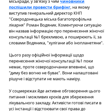
міськради, у зв'язку з чим
чиновники
поспішили провести брифінг
, на якому
виступив генеральний директор КНП
"Сєвєродонецька міська багатопрофільна
лікарня" Роман Водяник. Коментуючи ситуацію
він назвав інформацію про перенесення жіночої
консультації №1 брехливою, а поширюють її, за
словами Водяника, "хулігани або інопланетяни".
Цього разу офіційної інформації щодо
перенесення жіночої консультації №1 поки
немає, проте сєверодончанки впевнені, що
"диму без вогню не буває". Вони налаштовані
рішуче і відступати не мають наміру.
У соцмережах йде активне обговорення цього
питання і можливих кроків для збереження
лікувального закладу. Активісти готові писати в
усі інстанції і відстоювати свої права до