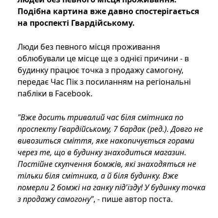
Подібна картина вже давно спостерігається
на проспекті Гвардійському.
Люди без певного місця проживання
облюбували це місце ще з однієї причини - в
будинку працює точка з продажу самогону,
передає Час Пік з посиланням на регіональні
пабліки в Facebook.
"Вже досить тривалий час біля смітника по
проспекту Гвардійському, 7 бардак (ред.). Довго не
вивозиться сміття, яке накопичується горами
через те, що в будинку знаходиться магазин.
Постійне скупчення бомжів, які знаходяться не
тільки біля смітника, а й біля будинку. Вже
померли 2 бомжі на ганку під'їзду! У будинку точка
з продажу самогону"
, - пише автор поста.