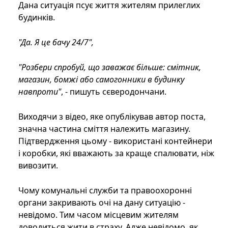
Дана ситуація псує життя жителям прилеглих
будинків.
"Да. Я це бачу 24/7",
"Розбери спробуй, що заважає більше: смітник,
магазин, бомжі або самогонники в будинку
навпроти"
, - пишуть сєверодончани.
Виходячи з відео, яке опублікував автор поста,
значна частина сміття належить магазину.
Підтвердження цьому - використані контейнери
і коробки, які вважають за краще спалювати, ніж
вивозити.
Чому комунальні служби та правоохоронні
органи закривають очі на дану ситуацію -
невідомо. Тим часом місцевим жителям
доводиться жити в страху. Адже невідомо, як