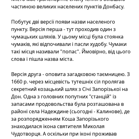
частиною великих населених пунктів Донбасу.
Побутує дві версії появи назви населеного
пункту. Версія перша - тут проходив один з
чумацьких шляхів. У цьому місці була стоянка
чумаків, які відпочивали і пасли худобу. Чумаки
такі місця називали "попас". Ймовірно, від цього
слова і пішла назва міста.
Версія друга - оповита загадковою таємницею. З
1660 р. через місцевість тутешніх сіл пролягав
секретний козацький шлях з Січі Запорізької на
Дон. Одна з головних попутних "станцій" із
запасами продовольства була розташована в
районі села Надеждине (сьогодні - Калинове), де
за розпорядженням Коша Запорізького
знаходилася ікона святителя Миколая
Чудотворця. А оскільки при іконі проживав