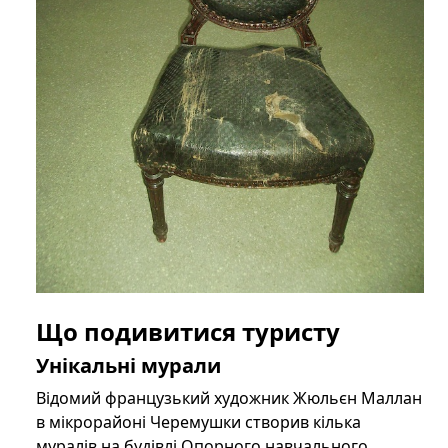
Що подивитися туристу
Унікальні мурали
Відомий французький художник Жюльєн Маллан
в мікрорайоні Черемушки створив кілька
муралів на будівлі Опорного навчального