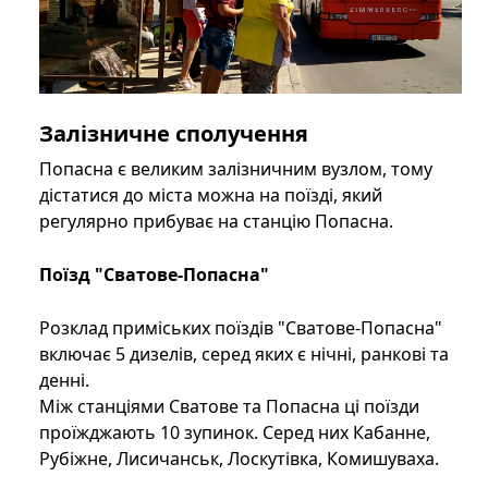
Залізничне сполучення
Попасна є великим залізничним вузлом, тому
дістатися до міста можна на поїзді, який
регулярно прибуває на станцію Попасна.
Поїзд "Сватове-Попасна"
Розклад приміських поїздів "Сватове-Попасна"
включає 5 дизелів, серед яких є нічні, ранкові та
денні.
Між станціями Сватове та Попасна ці поїзди
проїжджають 10 зупинок. Серед них Кабанне,
Рубіжне, Лисичанськ, Лоскутівка, Комишуваха.