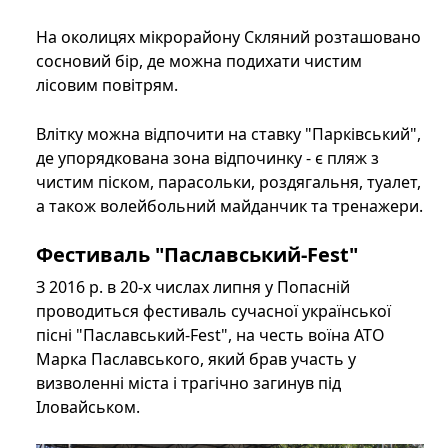
На околицях мікрорайону Скляний розташовано
сосновий бір, де можна подихати чистим
лісовим повітрям.
Влітку можна відпочити на ставку "Парківський",
де упорядкована зона відпочинку - є пляж з
чистим піском, парасольки, роздягальня, туалет,
а також волейбольний майданчик та тренажери.
Фестиваль "Паславський-Fest"
З 2016 р. в 20-х числах липня у Попасній
проводиться фестиваль сучасної української
пісні "Паславський-Fest", на честь воїна АТО
Марка Паславського, який брав участь у
визволенні міста і трагічно загинув під
Іловайськом.