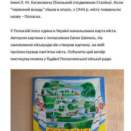
імені Л. М. Кагановича (близький сподвижник Сталіна). Коли
"червоний вождь" пішов в опалу, з 1944 р. місту повернули
назву – Попасна.
У Попасній існує єдина в Україні намальована карта міста.
Автором картини є попаснянин Євген Шепель. На
замовлення міськради він створив картину, на якій
проілюстрував пам'ятки міста. Побачити цей витвір
мистецтва можна у будівлі Попаснянської міської ради.