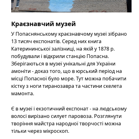
Краєзнавчий музей
У Попаснянському краєзнавчому музеї зібрано
13 тисяч експонатів. Серед них книга
Катерининської залізниці, на якій у 1878 р.
побудували і відкрили станцію Попасна.
Зберігаються в музеї унікальні для України
амоніти - доказ того, що в юрський період на
місці Попасної було море. Тут можна побачити
кістку з ноги тиранозавра та частини скелета
мамонта.
Є в музеї і екзотичний експонат - на людському
волосі вирізано силует паровоза. Розглянути
творіння майстра народної творчості можна
тільки через мікроскоп.