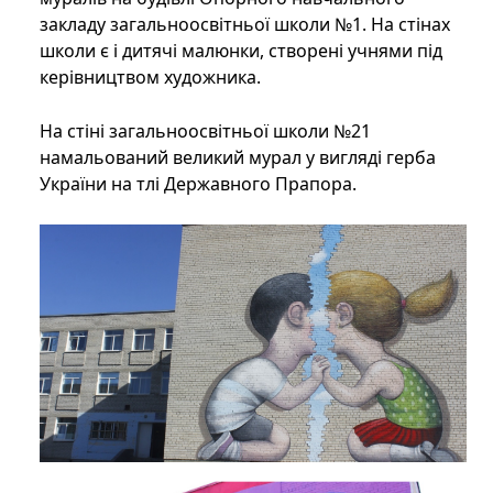
закладу загальноосвітньої школи №1. На стінах
школи є і дитячі малюнки, створені учнями під
керівництвом художника.
На стіні загальноосвітньої школи №21
намальований великий мурал у вигляді герба
України на тлі Державного Прапора.