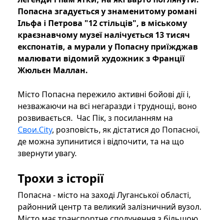
Попасна згадується у знаменитому романі
Ільфа і Петрова "12 стільців", в міському
краєзнавчому музеї налічується 13 тисяч
експонатів, а мурали у Попасну приїжджав
малювати відомий художник з Франції
Жюльєн Маллан.
Місто Попасна пережило активні бойові дії і,
незважаючи на всі негаразди і труднощі, воно
розвивається. Час Пік, з посиланням на
Свои.City
, розповість, як дістатися до Попасної,
де можна зупинитися і відпочити, та на що
звернути увагу.
Трохи з історії
Попасна - місто на заході Луганської області,
районний центр та великий залізничний вузол.
Місто має транспортне сполучення з більшою