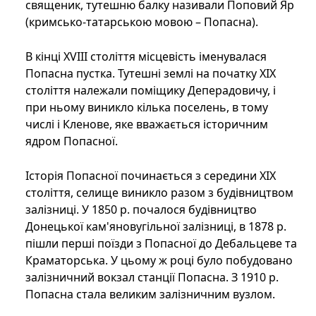
священик, тутешню балку називали Поповий Яр
(кримсько-татарською мовою – Попасна).
В кінці XVIII століття місцевість іменувалася
Попасна пустка. Тутешні землі на початку XIX
століття належали поміщику Деперадовичу, і
при ньому виникло кілька поселень, в тому
числі і Кленове, яке вважається історичним
ядром Попасної.
Історія Попасної починається з середини XIX
століття, селище виникло разом з будівництвом
залізниці. У 1850 р. почалося будівництво
Донецької кам'яновугільної залізниці, в 1878 р.
пішли перші поїзди з Попасної до Дебальцеве та
Краматорська. У цьому ж році було побудовано
залізничний вокзал станції Попасна. З 1910 р.
Попасна стала великим залізничним вузлом.