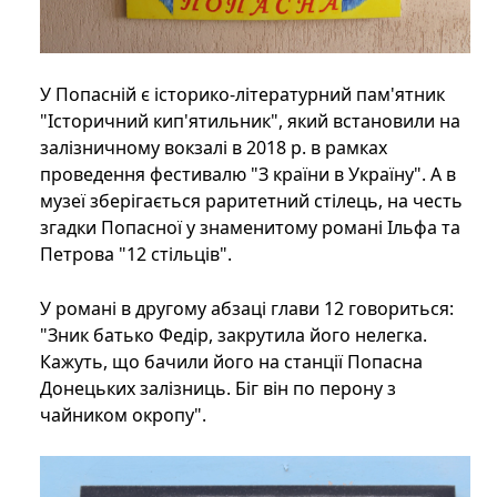
У Попасній є історико-літературний пам'ятник
"Історичний кип'ятильник", який встановили на
залізничному вокзалі в 2018 р. в рамках
проведення фестивалю "З країни в Україну". А в
музеї зберігається раритетний стілець, на честь
згадки Попасної у знаменитому романі Ільфа та
Петрова "12 стільців".
У романі в другому абзаці глави 12 говориться:
"Зник батько Федір, закрутила його нелегка.
Кажуть, що бачили його на станції Попасна
Донецьких залізниць. Біг він по перону з
чайником окропу".