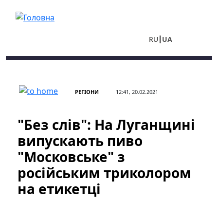
Перейти до основного вмісту
RU
UA
РЕГІОНИ
12:41, 20.02.2021
"Без слів": На Луганщині
випускають пиво
"Московське" з
російським триколором
на етикетці