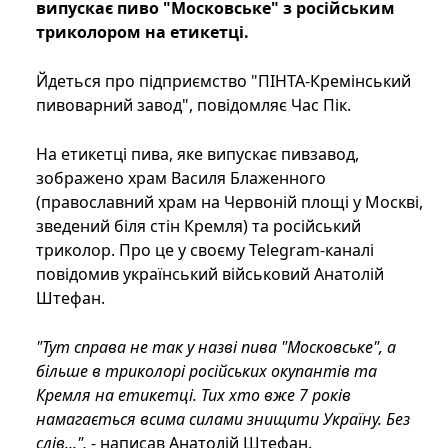
випускає пиво "Московське" з російським
триколором на етикетці.
Йдеться про підприємство "ПІНТА-Кремінський
пивоварний завод", повідомляє Час Пік.
На етикетці пива, яке випускає пивзавод,
зображено храм Василя Блаженного
(православний храм на Червоній площі у Москві,
зведений біля стін Кремля) та російський
триколор. Про це у своєму Telegram-каналі
повідомив український військовий Анатолій
Штефан.
"Тут справа не так у назві пива "Московське", а
більше в триколорі російських окупантів та
Кремля на етикетці. Тих хто вже 7 років
намагається всима силами знищити Україну. Без
слів...",
- написав Анатолій Штефан.