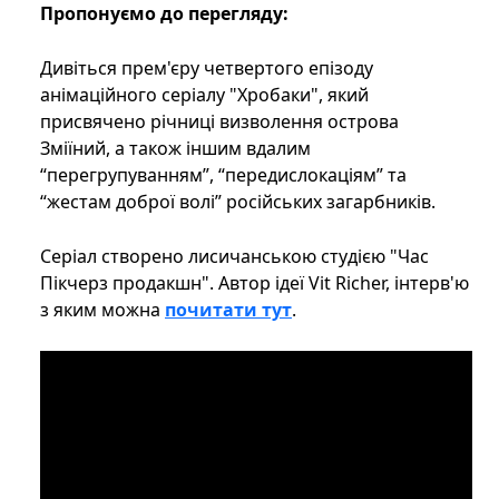
Пропонуємо до перегляду:
Дивіться прем'єру четвертого епізоду
анімаційного серіалу "Хробаки", який
присвячено річниці визволення острова
Зміїний, а також іншим вдалим
“перегрупуванням”, “передислокаціям” та
“жестам доброї волі” російських загарбників.
Серіал створено лисичанською студією "Час
Пікчерз продакшн". Автор ідеї Vit Richer, інтерв'ю
з яким можна
почитати тут
.