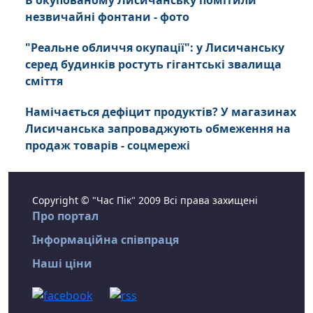
В окупованому Лисичанську помітили
незвичайні фонтани - фото
"Реальне обличчя окупації": у Лисичанську
серед будинків ростуть гігантські звалища
сміття
Намічається дефіцит продуктів? У магазинах
Лисичанська запроваджують обмеження на
продаж товарів - соцмережі
Copyright © "Час Пік" 2009 Всі права захищені
Про портал
Інформаційна співпраця
Наші ціни