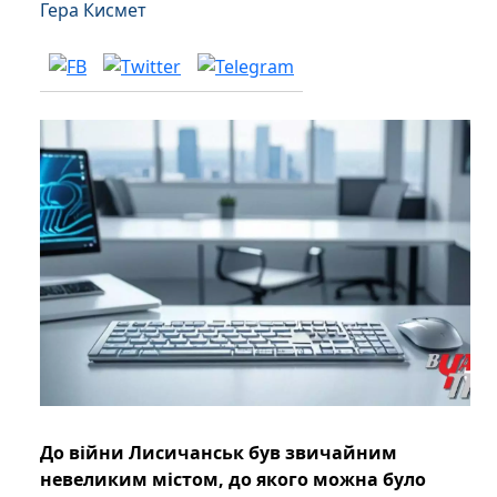
Гера Кисмет
До війни Лисичанськ був звичайним
невеликим містом, до якого можна було