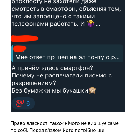
Право власності також нічого не вирішує саме
по собі. Перед в'їздом його потрібно ще